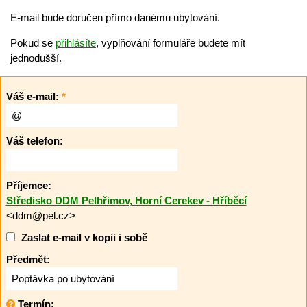
E-mail bude doručen přímo danému ubytování.
Pokud se
přihlásíte
, vyplňování formuláře budete mít
jednodušší.
Váš e-mail:
*
Váš telefon:
Příjemce:
Středisko DDM Pelhřimov, Horní Cerekev - Hříběcí
<ddm@pel.cz>
Zaslat e-mail v kopii i sobě
Předmět:
Termín: