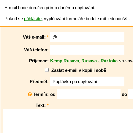
E-mail bude doručen přímo danému ubytování.
Pokud se
přihlásíte
, vyplňování formuláře budete mít jednodušší.
Váš e-mail:
*
Váš telefon:
Příjemce:
Kemp Rusava, Rusava - Ráztoka
<rusav
Zaslat e-mail v kopii i sobě
Předmět:
Termín:
od
do
Text:
*