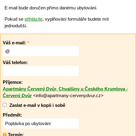
E-mail bude doručen přímo danému ubytování.
Pokud se
přihlásíte
, vyplňování formuláře budete mít
jednodušší.
Váš e-mail:
*
Váš telefon:
Příjemce:
Apartmány Červený Dvůr, Chvalšiny u Českého Krumlova -
Červený Dvůr
<info@apartmany-cervenydvur.cz>
Zaslat e-mail v kopii i sobě
Předmět:
Termín: