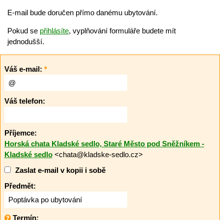
E-mail bude doručen přímo danému ubytování.
Pokud se
přihlásíte
, vyplňování formuláře budete mít
jednodušší.
Váš e-mail:
*
Váš telefon:
Příjemce:
Horská chata Kladské sedlo, Staré Město pod Sněžníkem -
Kladské sedlo
<chata@kladske-sedlo.cz>
Zaslat e-mail v kopii i sobě
Předmět:
Termín: