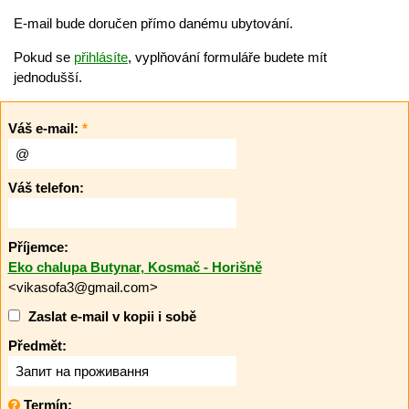
E-mail bude doručen přímo danému ubytování.
Pokud se
přihlásíte
, vyplňování formuláře budete mít
jednodušší.
Váš e-mail:
*
Váš telefon:
Příjemce:
Eko chalupa Butynar, Kosmač - Horišně
<vikasofa3@gmail.com>
Zaslat e-mail v kopii i sobě
Předmět:
Termín: