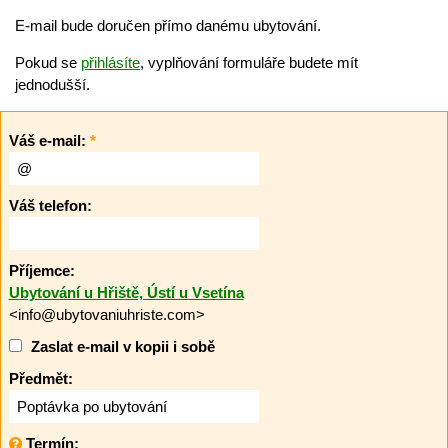
E-mail bude doručen přímo danému ubytování.
Pokud se
přihlásíte
, vyplňování formuláře budete mít
jednodušší.
Váš e-mail:
*
Váš telefon:
Příjemce:
Ubytování u Hřiště, Ústí u Vsetína
<info@ubytovaniuhriste.com>
Zaslat e-mail v kopii i sobě
Předmět:
Termín: