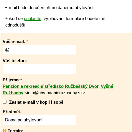
E-mail bude doručen přímo danému ubytování.
Pokud se
přihlásíte
, vyplňování formuláře budete mít
jednodušší.
Váš e-mail:
*
Váš telefon:
Příjemce:
Penzion a rekreační středisko Ružbašský Dvor, Vyšné
Ružbachy
<info@ubytovanieruzbachy.sk>
Zaslat e-mail v kopii i sobě
Předmět:
Termín: