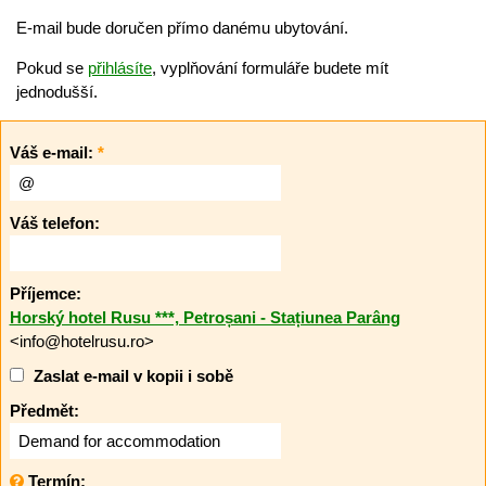
E-mail bude doručen přímo danému ubytování.
Pokud se
přihlásíte
, vyplňování formuláře budete mít
jednodušší.
Váš e-mail:
*
Váš telefon:
Příjemce:
Horský hotel Rusu ***, Petroșani - Stațiunea Parâng
<info@hotelrusu.ro>
Zaslat e-mail v kopii i sobě
Předmět:
Termín: