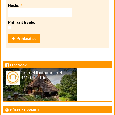
Heslo:
*
Přihlásit trvale:
Přihlásit se
Facebook
LevneUbytovani.net
4 301 to se mi líbí
Důraz na kvalitu