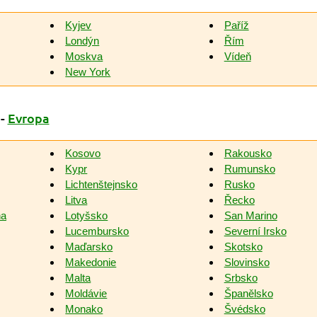
Kyjev
Paříž
Londýn
Řím
Moskva
Vídeň
New York
-
Evropa
Kosovo
Rakousko
Kypr
Rumunsko
Lichtenštejnsko
Rusko
Litva
Řecko
na
Lotyšsko
San Marino
Lucembursko
Severní Irsko
Maďarsko
Skotsko
Makedonie
Slovinsko
Malta
Srbsko
Moldávie
Španělsko
Monako
Švédsko