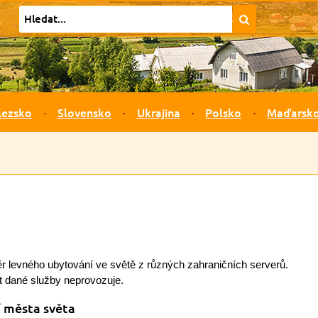
lezsko
Slovensko
Ukrajina
Polsko
Maďarsk
ěr levného ubytování ve světě z různých zahraničních serverů.
 dané služby neprovozuje.
 města světa