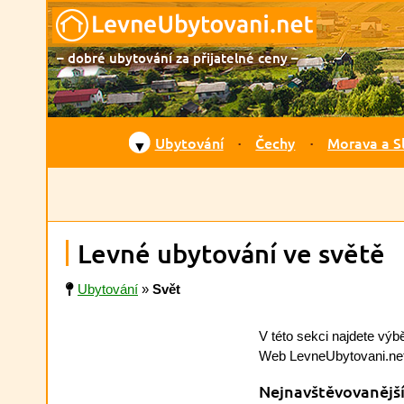
– dobré ubytování za přijatelné ceny –
Ubytování
Čechy
Morava a S
▼
Levné ubytování ve světě
Ubytování
»
Svět
V této sekci najdete výb
Web LevneUbytovani.net
Nejnavštěvovanější