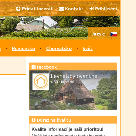
Přidat inzerát
Kontakt
Přihlášení
Jazyk:
o
Rumunsko
Chorvatsko
Svět
Facebook
LevneUbytovani.net
4 301 to se mi líbí
Důraz na kvalitu
Kvalita informací je naší prioritou!
Našli jste nepřesnost v textu inzerátu