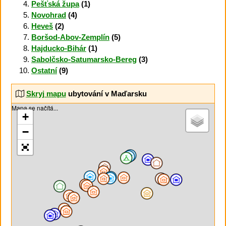
Pešťská župa
(1)
Novohrad
(4)
Heveš
(2)
Boršod-Abov-Zemplín
(5)
Hajducko-Bihár
(1)
Sabolčsko-Satumarsko-Bereg
(3)
Ostatní
(9)
Skryj mapu
ubytování v Maďarsku
Mapa se načítá...
+
−