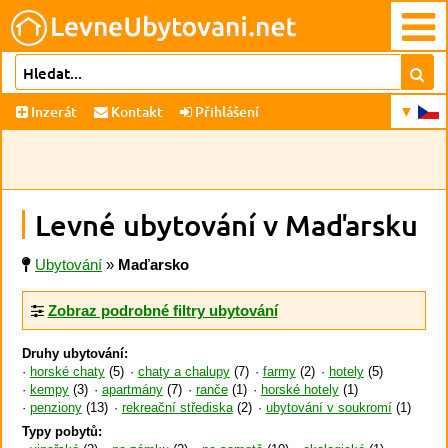
Inzerát
Kontakt
Přihlášení
Levné ubytování v Maďarsku
Ubytování
»
Maďarsko
Zobraz podrobné filtry ubytování
Druhy ubytování:
horské chaty
(5)
chaty a chalupy
(7)
farmy
(2)
hotely
(5)
kempy
(3)
apartmány
(7)
ranče
(1)
horské hotely
(1)
penziony
(13)
rekreační střediska
(2)
ubytování v soukromí
(1)
Typy pobytů: