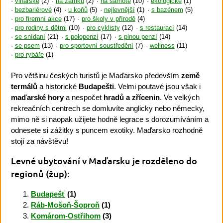
vinařské
(2)
na zámku
(2)
na samotě
(10)
ekologické
(1)
bezbariérové
(4)
u koňů
(5)
nejlevnější
(1)
s bazénem
(5)
pro firemní akce
(17)
pro školy v přírodě
(4)
pro rodiny s dětmi
(10)
pro cyklisty
(12)
s restaurací
(14)
se snídaní
(21)
s polopenzí
(17)
s plnou penzí
(14)
se psem
(13)
pro sportovní soustředění
(7)
wellness
(11)
pro rybáře
(1)
Pro většinu českých turistů je Maďarsko především
země
termálů
a historické
Budapešti
. Velmi poutavé jsou však i
maďarské hory
a nespočet
hradů a zřícenin
. Ve velkých
rekreačních centrech se domluvíte anglicky nebo německy,
mimo ně si naopak užijete hodně legrace s dorozumíváním a
odnesete si zážitky s puncem exotiky. Maďarsko rozhodně
stojí za návštěvu!
Levné ubytování v Maďarsku
je rozděleno do
regionů (žup):
Budapešť
(1)
Ráb-Mošoň-Šoproň
(1)
Komárom-Ostřihom
(3)