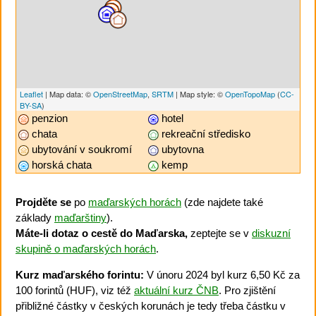
Leaflet
| Map data: ©
OpenStreetMap
,
SRTM
| Map style: ©
OpenTopoMap
(
CC-
BY-SA
)
penzion
hotel
chata
rekreační středisko
ubytování v soukromí
ubytovna
horská chata
kemp
Projděte se
po
maďarských horách
(zde najdete také
základy
maďarštiny
).
Máte-li dotaz o cestě do Maďarska,
zeptejte se v
diskuzní
skupině o maďarských horách
.
Kurz maďarského forintu:
V únoru 2024 byl kurz 6,50 Kč za
100 forintů (HUF), viz též
aktuální kurz ČNB
. Pro zjištění
přibližné částky v českých korunách je tedy třeba částku v