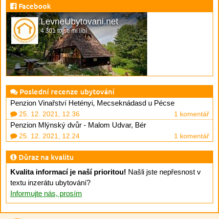
Facebook
LevneUbytovani.net
4 301 to se mi líbí
Poslední recenze ubytování
Penzion Vinařství Hetényi, Mecseknádasd u Pécse
25. 12. 2021, 12.36
1 komentář
Penzion Mlýnský dvůr - Malom Udvar, Bér
25. 12. 2021, 12.24
1 komentář
Důraz na kvalitu
Kvalita informací je naší prioritou!
Našli jste nepřesnost v
textu inzerátu ubytování?
Informujte nás, prosím