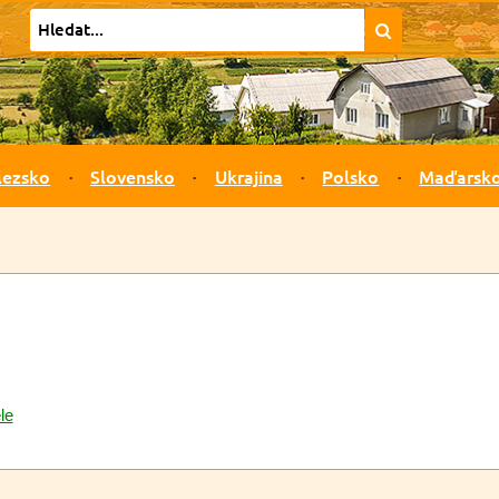
lezsko
Slovensko
Ukrajina
Polsko
Maďarsk
le