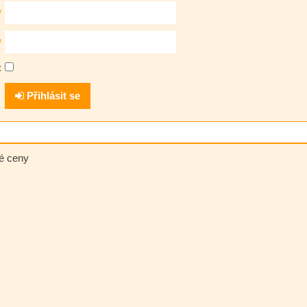
*
*
:
Přihlásit se
né ceny