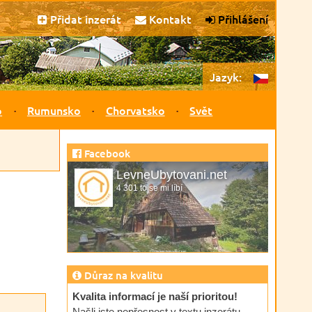
Přidat inzerát
Kontakt
Přihlášení
Jazyk:
o
Rumunsko
Chorvatsko
Svět
Facebook
LevneUbytovani.net
4 301 to se mi líbí
Důraz na kvalitu
Kvalita informací je naší prioritou!
Našli jste nepřesnost v textu inzerátu