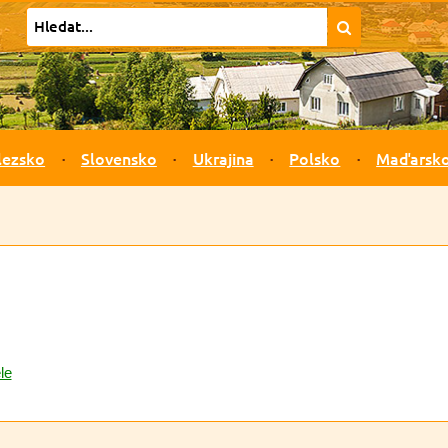
lezsko
Slovensko
Ukrajina
Polsko
Maďarsk
le