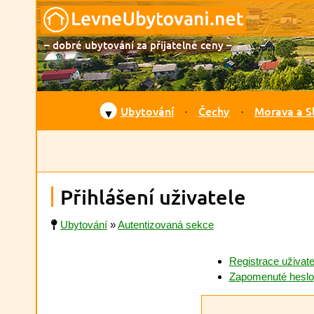
– dobré ubytování za přijatelné ceny –
Ubytování
Čechy
Morava a S
▼
Přihlášení uživatele
Ubytování
»
Autentizovaná sekce
Registrace uživate
Zapomenuté heslo