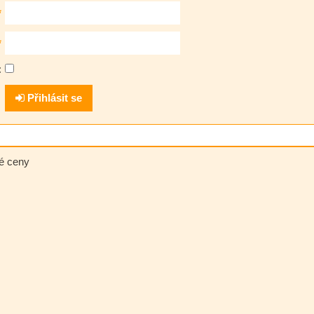
*
*
:
Přihlásit se
né ceny