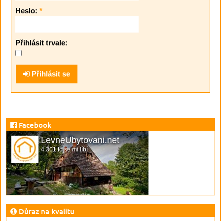
Heslo:
*
Přihlásit trvale:
Přihlásit se
Facebook
LevneUbytovani.net
4 301 to se mi líbí
Důraz na kvalitu