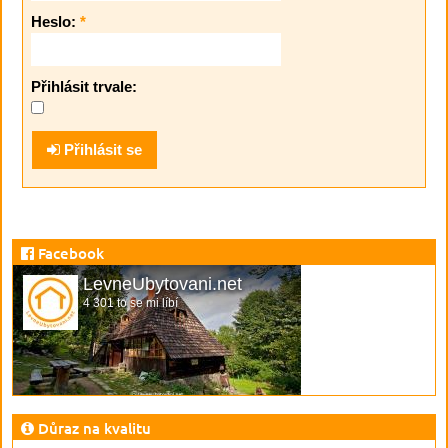
Heslo:
*
Přihlásit trvale:
Přihlásit se
Facebook
LevneUbytovani.net
4 301 to se mi líbí
Důraz na kvalitu