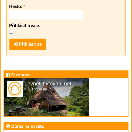
Heslo:
*
Přihlásit trvale:
Přihlásit se
Facebook
LevneUbytovani.net
4 301 to se mi líbí
Důraz na kvalitu