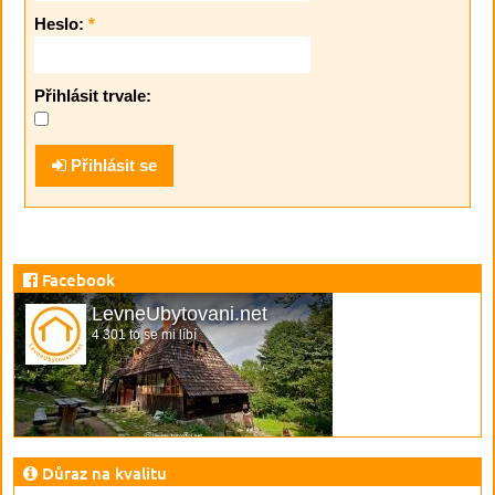
Heslo:
*
Přihlásit trvale:
Přihlásit se
Facebook
LevneUbytovani.net
4 301 to se mi líbí
Důraz na kvalitu