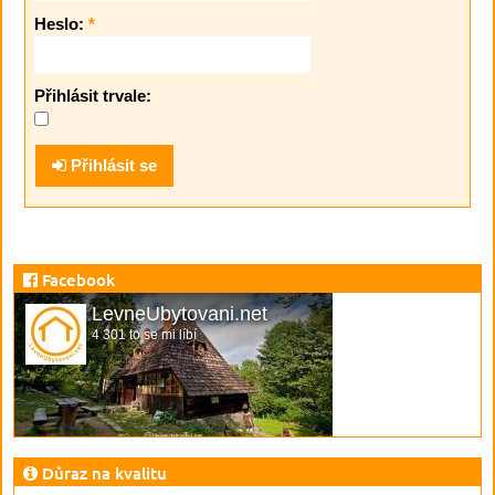
Heslo:
*
Přihlásit trvale:
Přihlásit se
Facebook
LevneUbytovani.net
4 301 to se mi líbí
Důraz na kvalitu