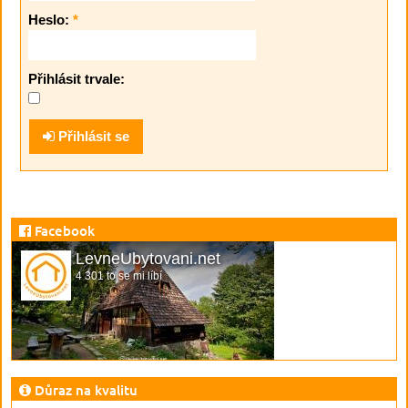
Heslo:
*
Přihlásit trvale:
Přihlásit se
Facebook
LevneUbytovani.net
4 301 to se mi líbí
Důraz na kvalitu