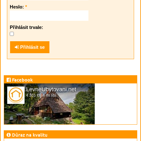
Heslo:
*
Přihlásit trvale:
Přihlásit se
Facebook
LevneUbytovani.net
4 301 to se mi líbí
Důraz na kvalitu