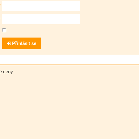
*
*
:
Přihlásit se
né ceny