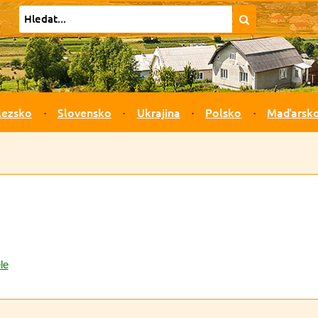
lezsko
Slovensko
Ukrajina
Polsko
Maďarsk
le