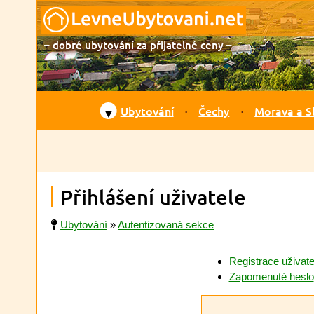
– dobré ubytování za přijatelné ceny –
Ubytování
Čechy
Morava a S
▼
Přihlášení uživatele
Ubytování
»
Autentizovaná sekce
Registrace uživate
Zapomenuté heslo