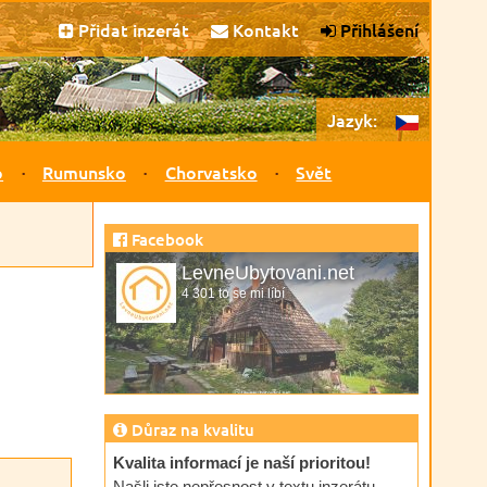
Přidat inzerát
Kontakt
Přihlášení
Jazyk:
o
Rumunsko
Chorvatsko
Svět
Facebook
LevneUbytovani.net
4 301 to se mi líbí
Důraz na kvalitu
Kvalita informací je naší prioritou!
Našli jste nepřesnost v textu inzerátu