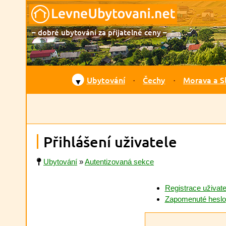
– dobré ubytování za přijatelné ceny –
Ubytování
Čechy
Morava a S
▼
Přihlášení uživatele
Ubytování
»
Autentizovaná sekce
Registrace uživate
Zapomenuté heslo