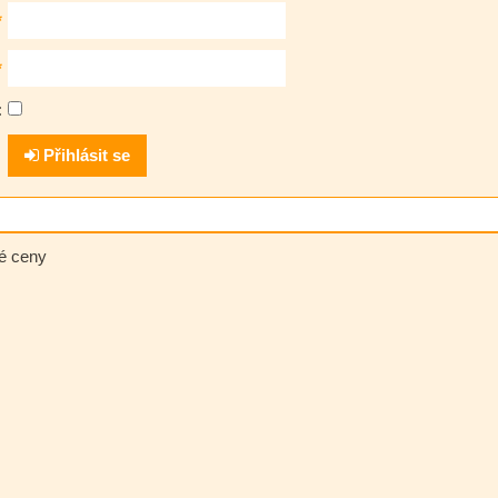
*
*
:
Přihlásit se
né ceny