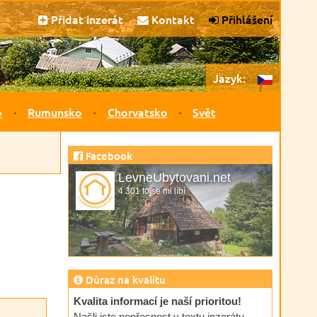
Přidat inzerát
Kontakt
Přihlášení
Jazyk:
o
Rumunsko
Chorvatsko
Svět
Facebook
LevneUbytovani.net
4 301 to se mi líbí
Důraz na kvalitu
Kvalita informací je naší prioritou!
Našli jste nepřesnost v textu inzerátu