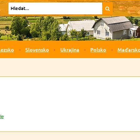
lezsko
Slovensko
Ukrajina
Polsko
Maďarsk
le