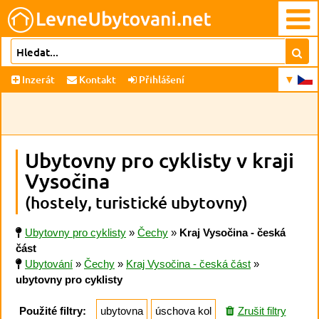
Inzerát
Kontakt
Přihlášení
Ubytovny pro cyklisty v kraji
Vysočina
(hostely, turistické ubytovny)
Ubytovny pro cyklisty
»
Čechy
»
Kraj Vysočina - česká
část
Ubytování
»
Čechy
»
Kraj Vysočina - česká část
»
ubytovny pro cyklisty
Použité filtry:
ubytovna
úschova kol
Zrušit filtry