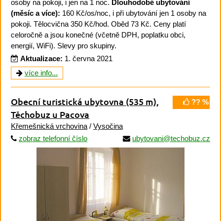
osoby na pokoji, i jen na 1 noc.
Dlouhodobé ubytování
(měsíc a více):
160 Kč/os/noc, i při ubytování jen 1 osoby na
pokoji. Tělocvična 350 Kč/hod. Oběd 73 Kč. Ceny platí
celoročně a jsou konečné (včetně DPH, poplatku obci,
energií, WiFi). Slevy pro skupiny.
Aktualizace:
1. června 2021
více info...
Obecní turistická ubytovna
(535 m)
,
?? %
Těchobuz u Pacova
Křemešnická vrchovina
/
Vysočina
zobraz telefonní číslo
ubytovani@techobuz.cz