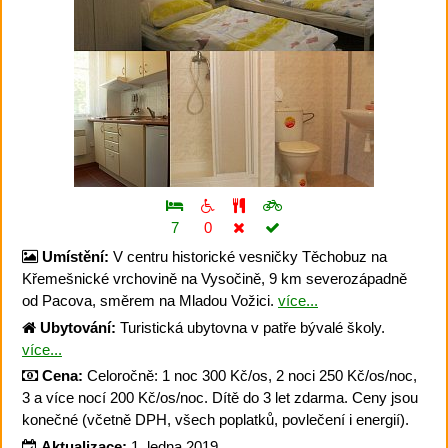
7
0
Umístění:
V centru historické vesničky Těchobuz na
Křemešnické vrchovině na Vysočině, 9 km severozápadně
od Pacova, směrem na Mladou Vožici.
více...
Ubytování:
Turistická ubytovna v patře bývalé školy.
více...
Cena:
Celoročně: 1 noc 300 Kč/os, 2 noci 250 Kč/os/noc,
3 a více nocí 200 Kč/os/noc. Dítě do 3 let zdarma. Ceny jsou
konečné (včetně DPH, všech poplatků, povlečení i energií).
Aktualizace:
1. ledna 2019