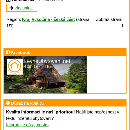
více info...
Region:
Kraj Vysočina - česká část
(strana
Zobraz stranu:
1/1
)
1
Facebook
LevneUbytovani.net
4 301 to se mi líbí
Důraz na kvalitu
Kvalita informací je naší prioritou!
Našli jste nepřesnost v
textu inzerátu ubytování?
Informujte nás, prosím