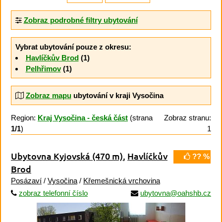
Zobraz podrobné filtry ubytování
Vybrat ubytování pouze z okresu:
Havlíčkův Brod
(1)
Pelhřimov
(1)
Zobraz mapu
ubytování v kraji Vysočina
Region:
Kraj Vysočina - česká část
(strana
Zobraz stranu:
1/1
)
1
Ubytovna Kyjovská
(470 m)
,
Havlíčkův
?? %
Brod
Posázaví
/
Vysočina
/
Křemešnická vrchovina
zobraz telefonní číslo
ubytovna@oahshb.cz