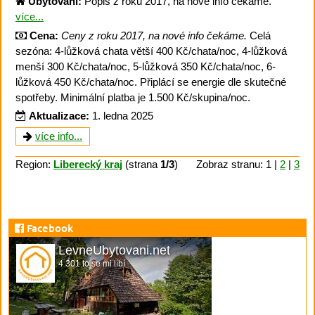
Ubytování:
Popis z roku 2017, na nové info čekáme.
více...
Cena:
Ceny z roku 2017, na nové info čekáme.
Celá
sezóna: 4-lůžková chata větší 400 Kč/chata/noc, 4-lůžková
menší 300 Kč/chata/noc, 5-lůžková 350 Kč/chata/noc, 6-
lůžková 450 Kč/chata/noc. Připlácí se energie dle skutečné
spotřeby. Minimální platba je 1.500 Kč/skupina/noc.
Aktualizace:
1. ledna 2025
více info...
Region:
Liberecký kraj
(strana
1/3
)
Zobraz stranu: 1 |
2
|
3
Facebook
LevneUbytovani.net
4 301 to se mi líbí