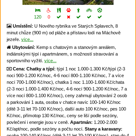
120
0
Umístění:
U Nového rybníka ve Starých Splavech, 8
minut chůze (900 m) od pláže a přístavu lodí na Máchově
jezeře.
více...
Ubytování:
Kemp s chatovým a stanovým areálem,
indiánskými týpí i apartmánem, s možností stravování a
sportovního vyžití.
více...
Cena:
Chatky a týpí:
týpí 1 noc 1.000-1.300 Kč/týpí (2-3
noci 900-1.200 Kč/noc, 4-6 nocí 800-1.100 Kč/noc, 7 a více
nocí 700-1.000 Kč/noc), chatka 1 noc 1.100-1.600 Kč/chata
(2-3 noci 1.000-1.400 Kč/noc, 4-6 nocí 900-1.200 Kč/noc, 7 a
více nocí 800-1.100 Kč/noc), ceny zahrnují ubytování 2 osob
a parkování 1 auta, osoba v chatce navíc 100-140 Kč/noc
(dítě 3-11 let 70-100 Kč/noc), další auto 100 Kč/noc, pes 100
Kč/noc, přímotop 130 Kč/noc, ceny se liší podle sezóny,
povlečení i energie jsou v ceně.
Apartmán:
1.200-2.000
Kč/apt/noc, podle sezóny a počtu nocí.
Stany a karavany:
osoba 100-140 Kč/noc (dítě 3-11 let 70-100 Kč/noc), stan do 4