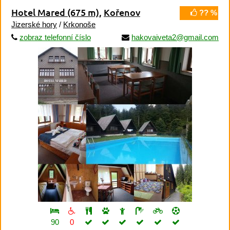
Hotel Mared
(675 m)
,
Kořenov
?? %
Jizerské hory
/
Krkonoše
zobraz telefonní číslo
hakovaiveta2@gmail.com
90
0