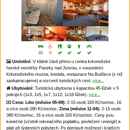
45
0
Umístění:
V klidné části přímo u centra krkonošské
horské vesničky Paseky nad Jizerou, v sousedství
Krkonošského muzea, kostela, restaurace Na Buďárce (s níž
spolupracujeme) a rozcestí turistických cest.
více...
Ubytování:
Turistická ubytovna s kapacitou 45 lůžek v 5
pokojích (1x3, 1x5, 1x7, 1x12, 1x18 lůžek).
více...
Cena:
Léto (měsíce 05-09):
2-15 osob 320 Kč/os/noc, 16
a více osob 280 Kč/os/noc.
Zima (měsíce 11-04):
2-15 osob
380 Kč/os/noc, 16 a více osob 320 Kč/os/noc. Ceny jsou
konečné (včetně rekreačního poplatku, povlečení i energií) a
platí při týdenních pobytech. Po domluvě možnost i kratších