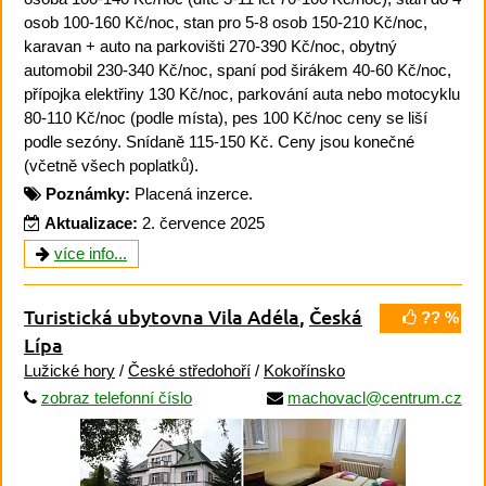
osob 100-160 Kč/noc, stan pro 5-8 osob 150-210 Kč/noc,
karavan + auto na parkovišti 270-390 Kč/noc, obytný
automobil 230-340 Kč/noc, spaní pod širákem 40-60 Kč/noc,
přípojka elektřiny 130 Kč/noc, parkování auta nebo motocyklu
80-110 Kč/noc (podle místa), pes 100 Kč/noc ceny se liší
podle sezóny. Snídaně 115-150 Kč. Ceny jsou konečné
(včetně všech poplatků).
Poznámky:
Placená inzerce.
Aktualizace:
2. července 2025
více info...
Turistická ubytovna Vila Adéla
,
Česká
?? %
Lípa
Lužické hory
/
České středohoří
/
Kokořínsko
zobraz telefonní číslo
machovacl@centrum.cz