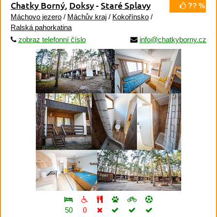
Chatky Borný
,
Doksy
-
Staré Splavy
?? %
Máchovo jezero
/
Máchův kraj
/
Kokořínsko
/
Ralská pahorkatina
zobraz telefonní číslo
info@chatkyborny.cz
50
0