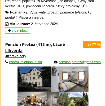
Rekreační poplatek 19 Kč/os/noc (jen dospělí). Ceny jsou
včetně DPH, povlečení i energií. Slevy pro členy KČT.
Poznámky:
Využívejte, prosím, primárně telefonický
kontakt.
Placená inzerce.
Aktualizace:
2. července 2024
více info...
Pension Protěž
(415 m)
,
Lázně
?? %
Libverda
Jizerské hory
zobraz telefonní číslo
pension.protez@gmail.com