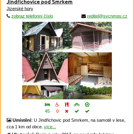
Jindřichovice pod Smrkem
Jizerské hory
zobraz telefonní číslo
reditel@svcnmps.cz
45
0
Umístění:
U Jindřichovic pod Smrkem, na samotě v lese,
cca 1 km od obce.
více...