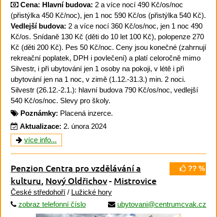
Cena:
Hlavní budova:
2 a více nocí 490 Kč/os/noc
(přistýlka 450 Kč/noc), jen 1 noc 590 Kč/os (přistýlka 540 Kč).
Vedlejší budova:
2 a více nocí 360 Kč/os/noc, jen 1 noc 490
Kč/os. Snídaně 130 Kč (děti do 10 let 100 Kč), polopenze 270
Kč (děti 200 Kč). Pes 50 Kč/noc. Ceny jsou konečné (zahrnují
rekreační poplatek, DPH i povlečení) a platí celoročně mimo
Silvestr, i při ubytování jen 1 osoby na pokoji, v létě i při
ubytování jen na 1 noc, v zimě (1.12.-31.3.) min. 2 noci.
Silvestr (26.12.-2.1.): hlavní budova 790 Kč/os/noc, vedlejší
540 Kč/os/noc. Slevy pro školy.
Poznámky:
Placená inzerce.
Aktualizace:
2. února 2024
více info...
Penzion Centra pro vzdělávání a
?? %
kulturu
,
Nový Oldřichov
-
Mistrovice
České středohoří
/
Lužické hory
zobraz telefonní číslo
ubytovani@centrumcvak.cz