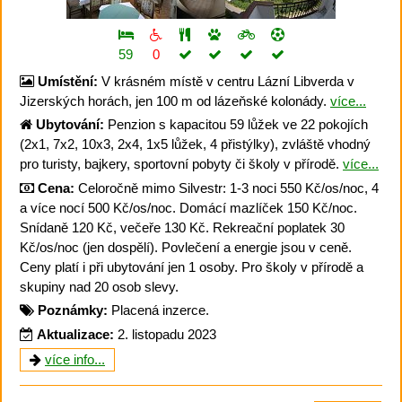
59
0
Umístění:
V krásném místě v centru Lázní Libverda v
Jizerských horách, jen 100 m od lázeňské kolonády.
více...
Ubytování:
Penzion s kapacitou 59 lůžek ve 22 pokojích
(2x1, 7x2, 10x3, 2x4, 1x5 lůžek, 4 přistýlky), zvláště vhodný
pro turisty, bajkery, sportovní pobyty či školy v přírodě.
více...
Cena:
Celoročně mimo Silvestr: 1-3 noci 550 Kč/os/noc, 4
a více nocí 500 Kč/os/noc. Domácí mazlíček 150 Kč/noc.
Snídaně 120 Kč, večeře 130 Kč. Rekreační poplatek 30
Kč/os/noc (jen dospělí). Povlečení a energie jsou v ceně.
Ceny platí i při ubytování jen 1 osoby. Pro školy v přírodě a
skupiny nad 20 osob slevy.
Poznámky:
Placená inzerce.
Aktualizace:
2. listopadu 2023
více info...