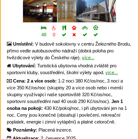
48
0
Umístění:
V budově sokolovny v centru Železného Brodu,
přímo vedle autobusového nádraží (dobrá poloha pro
hvězdicové výlety do Českého ráje).
více...
Ubytování:
Turistická ubytovna vhodná zvláště pro
sportovní kluby, soustředění, školní výlety apod.
více...
Cena:
2 a více osob:
1-2 noci 380 Kč/os/noc, 3 noci a
více 350 Kč/os/noc (skupiny 20 a více osob nebo i menší
skupiny využívající naše sportoviště 320 Kč/os/noc,
sportovní soustředění nad 40 osob 290 Kč/os/noc).
Jen 1
osoba na pokoji:
430 Kč/pokoj/noc, i při ubytování jen na 1
noc. Ceny jsou konečné (obsahují i povlečení, rekreační
poplatek, energie i zimní vytápění) a platné celoročně.
Poznámky:
Placená inzerce.
Aktualizace:
2. července 2025