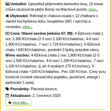
Umístění:
Uprostřed příjemného borového lesa, 15 minut
chůze od písečné pláže Borný na Máchově jezeře.
více...
Ubytování:
Rekreační chatová osada s 12 chatkami s
vlastní kuchyňskou linku, koupelnou (WC i sprcha) a
verandou.
více...
Cena:
Hlavní sezóna (měsíce 07, 08):
4-lůžková chata 1
noc 2.300 Kč/chata (2-3 noci 2.100 Kč/chata/noc, 4-6 nocí
1.900 Kč/chata/noc, 7 nocí 1.729 Kč/chata/noc), 5-lůžková
chata +100 Kč/chata/noc, poslední 2 týdny prázdnin slevy.
Mimo sezónu:
4-lůžková chata 1 noc 1.800 Kč/chata (2-3
noci 1.500 Kč/chata/noc, 4-6 nocí 1.200 Kč/chata/noc, 7 nocí
1.100 Kč/chata/noc, tj. při 4 osobách 275 Kč/os/noc), 5-
lůžková chata +100 Kč/chata/noc. Pes 100 Kč/noc. Ceny jsou
konečné (včetně rekreačního poplatku, povlečení, energií i
parkování 1 auta).
Poznámky:
Placená inzerce.
Aktualizace:
2. července 2025
více info...