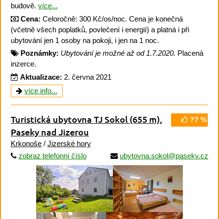
budově.
více...
Cena:
Celoročně: 300 Kč/os/noc. Cena je konečná
(včetně všech poplatků, povlečení i energií) a platná i při
ubytování jen 1 osoby na pokoji, i jen na 1 noc.
Poznámky:
Ubytování je možné až od 1.7.2020.
Placená
inzerce.
Aktualizace:
2. června 2021
více info...
Turistická ubytovna TJ Sokol
(655 m)
,
?? %
Paseky nad Jizerou
Krkonoše
/
Jizerské hory
zobraz telefonní číslo
ubytovna.sokol@paseky.cz