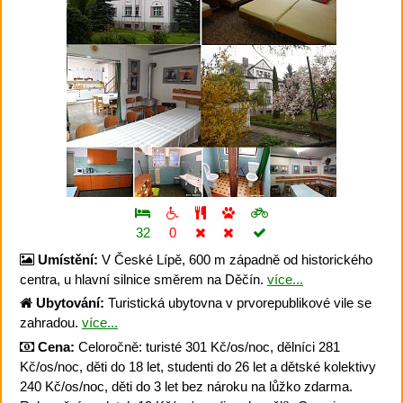
32
0
Umístění:
V České Lípě, 600 m západně od historického
centra, u hlavní silnice směrem na Děčín.
více...
Ubytování:
Turistická ubytovna v prvorepublikové vile se
zahradou.
více...
Cena:
Celoročně: turisté 301 Kč/os/noc, dělníci 281
Kč/os/noc, děti do 18 let, studenti do 26 let a dětské kolektivy
240 Kč/os/noc, děti do 3 let bez nároku na lůžko zdarma.