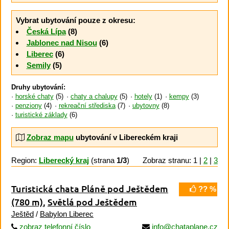
Vybrat ubytování pouze z okresu:
Česká Lípa
(8)
Jablonec nad Nisou
(6)
Liberec
(6)
Semily
(5)
Druhy ubytování:
horské chaty
(5)
chaty a chalupy
(5)
hotely
(1)
kempy
(3)
penziony
(4)
rekreační střediska
(7)
ubytovny
(8)
turistické základy
(6)
Zobraz mapu
ubytování v Libereckém kraji
Region:
Liberecký kraj
(strana
1/3
)
Zobraz stranu: 1 |
2
|
3
Turistická chata Pláně pod Ještědem
?? %
(780 m)
,
Světlá pod Ještědem
Ještěd
/
Babylon Liberec
zobraz telefonní číslo
info@chataplane.cz