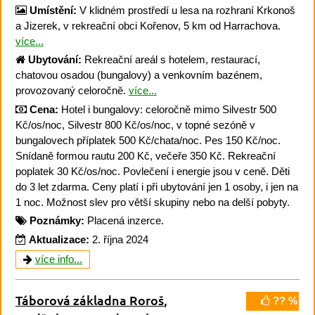
Umístění:
V klidném prostředí u lesa na rozhraní Krkonoš
a Jizerek, v rekreační obci Kořenov, 5 km od Harrachova.
více...
Ubytování:
Rekreační areál s hotelem, restaurací,
chatovou osadou (bungalovy) a venkovním bazénem,
provozovaný celoročně.
více...
Cena:
Hotel i bungalovy: celoročně mimo Silvestr 500
Kč/os/noc, Silvestr 800 Kč/os/noc, v topné sezóně v
bungalovech příplatek 500 Kč/chata/noc. Pes 150 Kč/noc.
Snídaně formou rautu 200 Kč, večeře 350 Kč. Rekreační
poplatek 30 Kč/os/noc. Povlečení i energie jsou v ceně. Děti
do 3 let zdarma. Ceny platí i při ubytování jen 1 osoby, i jen na
1 noc. Možnost slev pro větší skupiny nebo na delší pobyty.
Poznámky:
Placená inzerce.
Aktualizace:
2. října 2024
více info...
Táborová základna Roroš
,
?? %