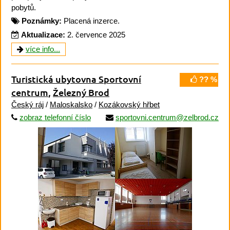
pobytů.
Poznámky:
Placená inzerce.
Aktualizace:
2. července 2025
více info...
Turistická ubytovna Sportovní
?? %
centrum
,
Železný Brod
Český ráj
/
Maloskalsko
/
Kozákovský hřbet
zobraz telefonní číslo
sportovni.centrum@zelbrod.cz