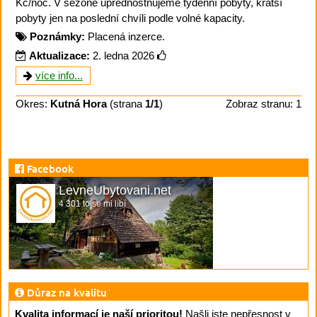
Kč/noc. V sezóně upřednostňujeme týdenní pobyty, kratší
pobyty jen na poslední chvíli podle volné kapacity.
Poznámky:
Placená inzerce.
Aktualizace:
2. ledna 2026
více info...
Okres:
Kutná Hora
(strana
1/1
)
Zobraz stranu: 1
Facebook
LevneUbytovani.net
4 301 to se mi líbí
Důraz na kvalitu
Kvalita informací je naší prioritou!
Našli jste nepřesnost v