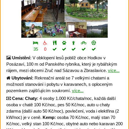
35
0
Umístění:
V obklopení lesů poblíž obce Hodkov v
Posázaví, 100 m od Panského rybníka, který je rybářským
rájem, mezi obcemi Zruč nad Sázavou a Zbraslavice.
více...
Ubytování:
Rekreační areál se 7 velkými chatami a
možností stanování i pobytu v karavanech, s oploceným
pozemkem zajišťujícím soukromí.
více...
Cena:
Chaty:
4 osoby 1.000 Kč/chata/noc, každá další
osoba v chatě 100 Kč/noc, pes 50 Kč/noc, auto u chaty
zdarma (další auto 50 Kč/noc), povlečení, voda i elektřina (2
kW/noc) je v ceně.
Kemp:
osoba 70 Kč/noc, malý stan 70
Kč/noc, velký stan 100 Kč/noc, obytné auto nebo karavan 200