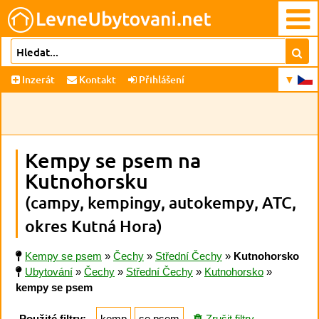
Inzerát
Kontakt
Přihlášení
Kempy se psem na
Kutnohorsku
(campy, kempingy, autokempy, ATC,
okres Kutná Hora)
Kempy se psem
»
Čechy
»
Střední Čechy
»
Kutnohorsko
Ubytování
»
Čechy
»
Střední Čechy
»
Kutnohorsko
»
kempy se psem
Použité filtry:
kemp
se psem
Zrušit filtry