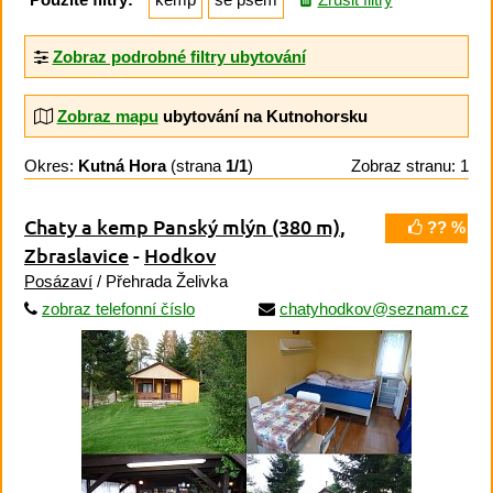
Zobraz podrobné filtry ubytování
Zobraz mapu
ubytování na Kutnohorsku
Okres:
Kutná Hora
(strana
1/1
)
Zobraz stranu: 1
Chaty a kemp Panský mlýn
(380 m)
,
?? %
Zbraslavice
-
Hodkov
Posázaví
/ Přehrada Želivka
zobraz telefonní číslo
chatyhodkov@seznam.cz