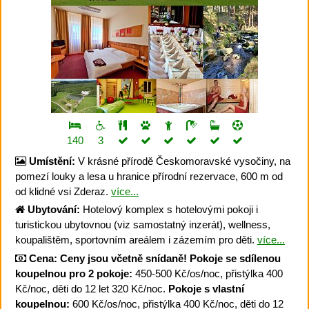
140
3
Umístění:
V krásné přírodě Českomoravské vysočiny, na
pomezí louky a lesa u hranice přírodní rezervace, 600 m od
od klidné vsi Zderaz.
více...
Ubytování:
Hotelový komplex s hotelovými pokoji i
turistickou ubytovnou (viz samostatný inzerát), wellness,
koupalištěm, sportovním areálem i zázemím pro děti.
více...
Cena:
Ceny jsou včetně snídaně!
Pokoje se sdílenou
koupelnou pro 2 pokoje:
450-500 Kč/os/noc, přistýlka 400
Kč/noc, děti do 12 let 320 Kč/noc.
Pokoje s vlastní
koupelnou:
600 Kč/os/noc, přistýlka 400 Kč/noc, děti do 12