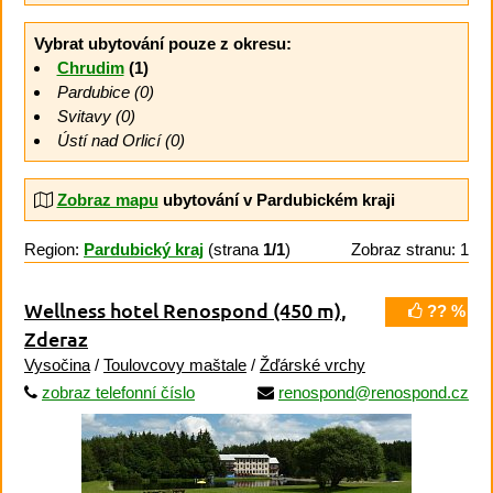
Vybrat ubytování pouze z okresu:
Chrudim
(1)
Pardubice (0)
Svitavy (0)
Ústí nad Orlicí (0)
Zobraz mapu
ubytování v Pardubickém kraji
Region:
Pardubický kraj
(strana
1/1
)
Zobraz stranu: 1
Wellness hotel Renospond
(450 m)
,
?? %
Zderaz
Vysočina
/
Toulovcovy maštale
/
Žďárské vrchy
zobraz telefonní číslo
renospond@renospond.cz