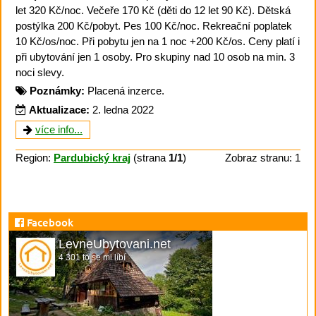
let 320 Kč/noc. Večeře 170 Kč (děti do 12 let 90 Kč). Dětská
postýlka 200 Kč/pobyt. Pes 100 Kč/noc. Rekreační poplatek
10 Kč/os/noc. Při pobytu jen na 1 noc +200 Kč/os. Ceny platí i
při ubytování jen 1 osoby. Pro skupiny nad 10 osob na min. 3
noci slevy.
Poznámky:
Placená inzerce.
Aktualizace:
2. ledna 2022
více info...
Region:
Pardubický kraj
(strana
1/1
)
Zobraz stranu: 1
Facebook
LevneUbytovani.net
4 301 to se mi líbí