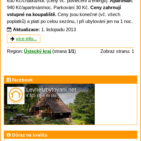
630 Kč/chatka/noc (ceny vč. povlečení a energií).
Apartmán:
940 Kč/apartmán/noc. Parkování 30 Kč.
Ceny zahrnují
vstupné na koupaliště.
Ceny jsou konečné (vč. všech
poplatků) a platí po celou sezónu, i při ubytování jen na 1 noc.
Aktualizace:
1. listopadu 2013
více info...
Region:
Ústecký kraj
(strana
1/1
)
Zobraz stranu: 1
Facebook
LevneUbytovani.net
4 301 to se mi líbí
Důraz na kvalitu