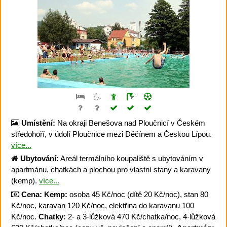
Umístění:
Na okraji Benešova nad Ploučnicí v Českém
středohoří, v údolí Ploučnice mezi Děčínem a Českou Lípou.
více...
Ubytování:
Areál termálního koupaliště s ubytováním v
apartmánu, chatkách a plochou pro vlastní stany a karavany
(kemp).
více...
Cena:
Kemp:
osoba 45 Kč/noc (dítě 20 Kč/noc), stan 80
Kč/noc, karavan 120 Kč/noc, elektřina do karavanu 100
Kč/noc.
Chatky:
2- a 3-lůžková 470 Kč/chatka/noc, 4-lůžková