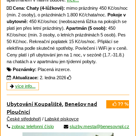
Cena:
Chaty (4-lůžkové):
mimo prázdniny 450 Kč/os/noc
(min. 2 osoby), o prázdninách 1.800 Kč/chata/noc.
Pokoje v
ubytovně:
450 Kč/os/noc (neobsazená lůžka na pokojích se
platí jen přes letní prázdniny).
Apartmán (5 osob):
450
Kč/os/noc (min. 3 osoby, o letních prázdninách 5 osob). Pes
50 Kč/noc. Rekreační poplatek 15 Kč/os/noc. Připlácí se
elektřina podle skutečné spotřeby. Povlečení i WiFi je v ceně.
Ceny platí i při ubytování jen na 1 noc, v sezóně (1.7.-31.8.)
na chatách a v apartmánu jen týdenní pobyty.
Poznámky:
Placená inzerce.
Aktualizace:
2. ledna 2026
více info...
Ubytování Koupaliště
,
Benešov nad
?? %
Ploučnicí
České středohoří
/
Labské pískovce
zobraz telefonní číslo
sluzby.mesta@benesovnpl.cz