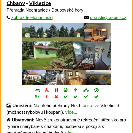
Chbany
-
Vikletice
Přehrada Nechranice
/
Doupovské hory
zobraz telefonní číslo
crsusti@crsusti.cz
67
0
Umístění:
Na břehu přehrady Nechranice ve Vikleticích
(možnost rybolovu i koupání).
více...
Ubytování:
Nově zrekonstruované rekreační středisko pro
rybáře i nerybáře s chatkami, budovou s pokoji a s
apartmánem v hlavní budově.
více...