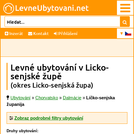
Inzerát
Kontakt
Přihlášení
Levné ubytování v Licko-
senjské župě
(okres Licko-senjská župa)
Ubytování
»
Chorvatsko
»
Dalmácie
»
Ličko-senjska
županija
Zobraz podrobné filtry ubytování
Druhy ubytování: