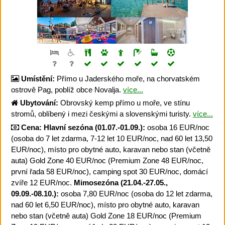
Umístění:
Přímo u Jaderského moře, na chorvatském
ostrově Pag, poblíž obce Novalja.
více...
Ubytování:
Obrovský kemp přímo u moře, ve stínu
stromů, oblíbený i mezi českými a slovenskými turisty.
více...
Cena:
Hlavní sezóna (01.07.-01.09.):
osoba 16 EUR/noc
(osoba do 7 let zdarma, 7-12 let 10 EUR/noc, nad 60 let 13,50
EUR/noc), místo pro obytné auto, karavan nebo stan (včetně
auta) Gold Zone 40 EUR/noc (Premium Zone 48 EUR/noc,
první řada 58 EUR/noc), camping spot 30 EUR/noc, domácí
zvíře 12 EUR/noc.
Mimosezóna (21.04.-27.05.,
09.09.-08.10.):
osoba 7,80 EUR/noc (osoba do 12 let zdarma,
nad 60 let 6,50 EUR/noc), místo pro obytné auto, karavan
nebo stan (včetně auta) Gold Zone 18 EUR/noc (Premium