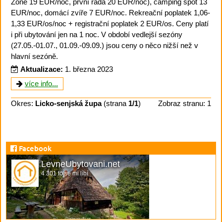
Zone 19 EUR/noc, první řada 20 EUR/noc), camping spot 13
EUR/noc, domácí zvíře 7 EUR/noc. Rekreační poplatek 1,06-
1,33 EUR/os/noc + registrační poplatek 2 EUR/os. Ceny platí
i při ubytování jen na 1 noc. V období vedlejší sezóny
(27.05.-01.07., 01.09.-09.09.) jsou ceny o něco nižší než v
hlavní sezóně.
Aktualizace:
1. března 2023
více info...
Okres:
Licko-senjská župa
(strana
1/1
)
Zobraz stranu: 1
Facebook
LevneUbytovani.net
4 301 to se mi líbí