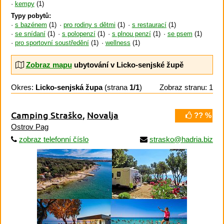
kempy
(1)
Typy pobytů:
s bazénem
(1)
pro rodiny s dětmi
(1)
s restaurací
(1)
se snídaní
(1)
s polopenzí
(1)
s plnou penzí
(1)
se psem
(1)
pro sportovní soustředění
(1)
wellness
(1)
Zobraz mapu
ubytování v Licko-senjské župě
Okres:
Licko-senjská župa
(strana
1/1
)
Zobraz stranu: 1
Camping Straško
,
Novalja
?? %
Ostrov Pag
zobraz telefonní číslo
strasko@hadria.biz