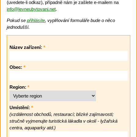
(uvedete-li odkaz), případně nám je zašlete e-mailem na
info@levneubytovani.net
.
Pokud se
přihlásíte
, vyplňování formuláře bude o něco
jednodušší.
Název zařízení:
*
Obec:
*
Region:
*
Umístění:
*
(vzdálenost obchodů, restaurací; blízké zajímavosti;
stručně vyjmenujte turistická lákadla v okolí - lyžařská
centra, aquaparky atd.)