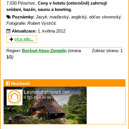
7.030 Ft/os/noc.
Ceny v hotelu (celoročně) zahrnují
snídani, bazén, saunu a bowling.
Poznámky:
Jazyk: maďarský, anglický, občas slovenský.
Fotografie: Robert Vystrčil.
Aktualizace:
1. května 2012
více info...
Region:
Boršod-Abov-Zemplín
(strana
Zobraz stranu: 1
1/1
)
Facebook
LevneUbytovani.net
4 301 to se mi líbí