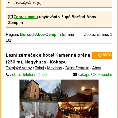
Tiszaújváros (0)
Zobraz mapu
ubytování v župě Boršod-Abov-
Zemplín
Region:
Boršod-Abov-Zemplín
(strana
Zobraz stranu: 1
1/1
)
Lesní zámeček a hotel Kamenná brána
85 %
(250 m)
,
Nagyhuta
-
Kőkapu
Tokajské vrchy
/
Tokaj
/
Mezihoří
/
Dolní Zemplín
/
Abov
zobraz telefonní číslo
kokapu@kokapu.hu