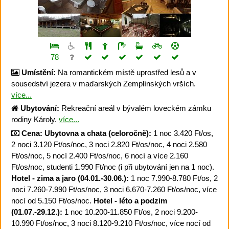
78
Umístění:
Na romantickém místě uprostřed lesů a v
sousedství jezera v maďarských Zemplínských vrších.
více...
Ubytování:
Rekreační areál v bývalém loveckém zámku
rodiny Károly.
více...
Cena:
Ubytovna a chata (celoročně):
1 noc 3.420 Ft/os,
2 noci 3.120 Ft/os/noc, 3 noci 2.820 Ft/os/noc, 4 noci 2.580
Ft/os/noc, 5 nocí 2.400 Ft/os/noc, 6 nocí a více 2.160
Ft/os/noc, studenti 1.990 Ft/noc (i při ubytování jen na 1 noc).
Hotel - zima a jaro (04.01.-30.06.):
1 noc 7.990-8.780 Ft/os, 2
noci 7.260-7.990 Ft/os/noc, 3 noci 6.670-7.260 Ft/os/noc, více
nocí od 5.150 Ft/os/noc.
Hotel - léto a podzim
(01.07.-29.12.):
1 noc 10.200-11.850 Ft/os, 2 noci 9.200-
10.990 Ft/os/noc, 3 noci 8.120-9.210 Ft/os/noc, více nocí od