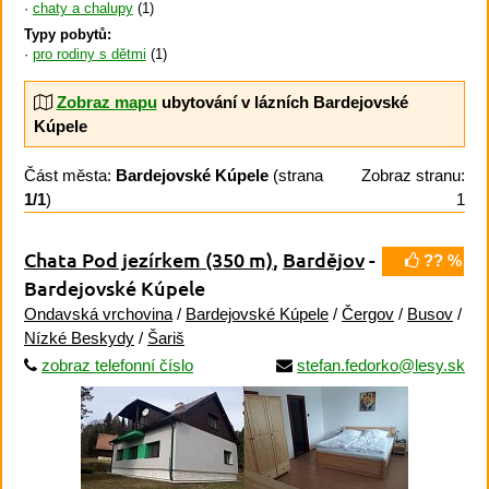
chaty a chalupy
(1)
Typy pobytů:
pro rodiny s dětmi
(1)
Zobraz mapu
ubytování v lázních Bardejovské
Kúpele
Část města:
Bardejovské Kúpele
(strana
Zobraz stranu:
1/1
)
1
Chata Pod jezírkem
(350 m)
,
Bardějov
-
?? %
Bardejovské Kúpele
Ondavská vrchovina
/
Bardejovské Kúpele
/
Čergov
/
Busov
/
Nízké Beskydy
/
Šariš
zobraz telefonní číslo
stefan.fedorko@lesy.sk