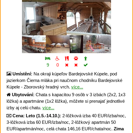
9
0
Umístění:
Na okraji kúpeľov Bardejovské Kúpele, pod
jazierkom Čierna mláka pri naučnom chodníku Bardejovské
Kúpele - Zborovský hradný vrch.
více...
Ubytování:
Chata s kapacitou 9 osôb v 3 izbách (2x2, 1x3
lôžka) a apartmáne (1x2 lôžka), môžete si prenajať jednotlivé
izby aj celú chatu.
více...
Cena:
Leto (1.5.-14.10.):
2-lôžková izba 40 EUR/izba/noc,
3-lôžková izba 60 EUR/izba/noc, 2-lôžkový apartmán 50
EUR/apartmán/noc, celá chata 146,16 EUR/chata/noc.
Zima