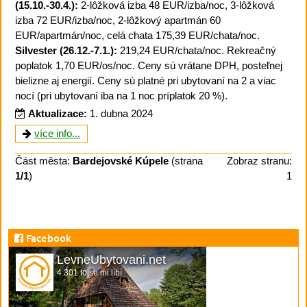
(15.10.-30.4.):
2-lôžková izba 48 EUR/izba/noc, 3-lôžková
izba 72 EUR/izba/noc, 2-lôžkový apartmán 60
EUR/apartmán/noc, celá chata 175,39 EUR/chata/noc.
Silvester (26.12.-7.1.):
219,24 EUR/chata/noc. Rekreačný
poplatok 1,70 EUR/os/noc. Ceny sú vrátane DPH, posteľnej
bielizne aj energií. Ceny sú platné pri ubytovaní na 2 a viac
nocí (pri ubytovaní iba na 1 noc príplatok 20 %).
Aktualizace:
1. dubna 2024
více info...
Část města:
Bardejovské Kúpele
(strana
Zobraz stranu:
1/1
)
1
Facebook
LevneUbytovani.net
4 301 to se mi líbí