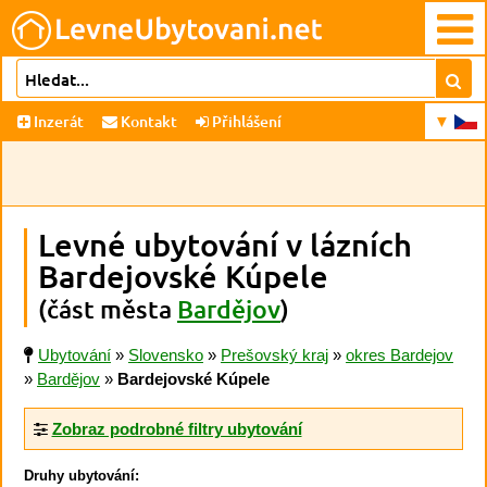
Inzerát
Kontakt
Přihlášení
Levné ubytování v lázních
Bardejovské Kúpele
(část města
Bardějov
)
Ubytování
»
Slovensko
»
Prešovský kraj
»
okres Bardejov
»
Bardějov
»
Bardejovské Kúpele
Zobraz podrobné filtry ubytování
Druhy ubytování: