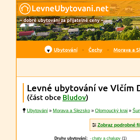
– dobré ubytování za přijatelné ceny –
Ubytování
Čechy
Morava a S
▼
Levné ubytování ve Vlčím 
(část obce
Bludov
)
Ubytování
»
Morava a Slezsko
»
Olomoucký kraj
»
Šu
Zobraz podrobné fi
Druhy ubytování:
chaty a chalupy
(1)