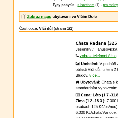
Typy pobytů:
s bazénem
(1)
pro rodin
Zobraz mapu
ubytování ve Vlčím Dole
Část obce:
Vlčí důl
(strana
1/1
)
Chata Radana
(325
Jeseníky
/
Hanušovická 
zobraz telefonní číslo
Umístění:
V podhůří 
oblasti Vlčí důl, u lesa
Bludov.
více...
Ubytování:
Chata s k
standardním vybavením
Cena:
Léto (1.7.-31.8
Zima (1.2.-18.3.):
7.000 K
osobách 125 Kč/os/noc)
6.000 Kč/chata/Vánoce.