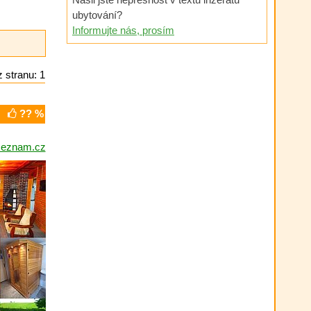
ubytování?
Informujte nás, prosím
 stranu: 1
?? %
eznam.cz