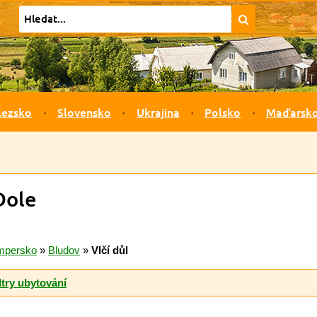
lezsko
Slovensko
Ukrajina
Polsko
Maďarsk
Dole
mpersko
»
Bludov
»
Vlčí důl
ltry ubytování