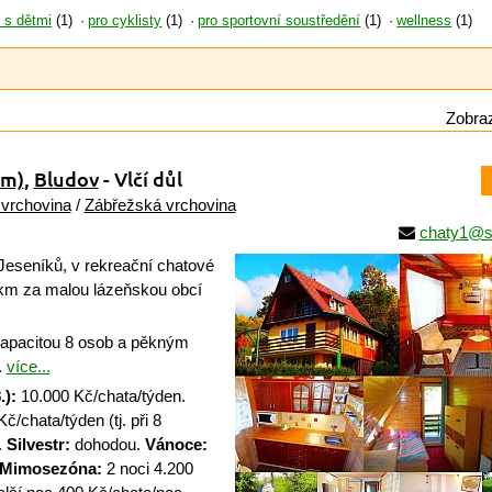
y s dětmi
(1)
pro cyklisty
(1)
pro sportovní soustředění
(1)
wellness
(1)
Zobraz
 m)
,
Bludov
- Vlčí důl
vrchovina
/
Zábřežská vrchovina
chaty1@s
Jeseníků, v rekreační chatové
 2 km za malou lázeňskou obcí
apacitou 8 osob a pěkným
.
více...
.):
10.000 Kč/chata/týden.
č/chata/týden (tj. při 8
.
Silvestr:
dohodou.
Vánoce:
Mimosezóna:
2 noci 4.200