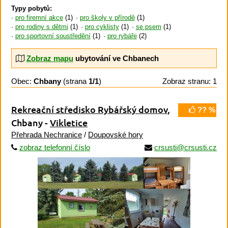
Typy pobytů:
pro firemní akce
(1)
pro školy v přírodě
(1)
pro rodiny s dětmi
(1)
pro cyklisty
(1)
se psem
(1)
pro sportovní soustředění
(1)
pro rybáře
(2)
Zobraz mapu
ubytování ve Chbanech
Obec:
Chbany
(strana
1/1
)
Zobraz stranu: 1
Rekreační středisko Rybářský domov
,
?? %
Chbany -
Vikletice
Přehrada Nechranice
/
Doupovské hory
zobraz telefonní číslo
crsusti@crsusti.cz