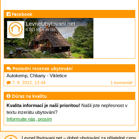
Facebook
LevneUbytovani.net
4 301 to se mi líbí
Poslední recenze ubytování
Autokemp, Chbany - Vikletice
7. 8. 2012, 13.44
1 komentář
Důraz na kvalitu
Kvalita informací je naší prioritou!
Našli jste nepřesnost v
textu inzerátu ubytování?
Informujte nás, prosím
LevneUbytovani.net
– dobré ubytování za přijatelné ceny