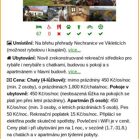
67
0
Umístění:
Na břehu přehrady Nechranice ve Vikleticích
(možnost rybolovu i koupání).
více...
Ubytování:
Nově zrekonstruované rekreační středisko pro
rybáře i nerybáře s chatkami, budovou s pokoji a s
apartmánem v hlavní budově.
více...
Cena:
Chaty (4-lůžkové):
mimo prázdniny 450 Kč/os/noc
(min. 2 osoby), o prázdninách 1.800 Kč/chata/noc.
Pokoje v
ubytovně:
450 Kč/os/noc (neobsazená lůžka na pokojích se
platí jen přes letní prázdniny).
Apartmán (5 osob):
450
Kč/os/noc (min. 3 osoby, o letních prázdninách 5 osob). Pes
50 Kč/noc. Rekreační poplatek 15 Kč/os/noc. Připlácí se
elektřina podle skutečné spotřeby. Povlečení i WiFi je v ceně.
Ceny platí i při ubytování jen na 1 noc, v sezóně (1.7.-31.8.)
na chatách a v apartmánu jen týdenní pobyty.