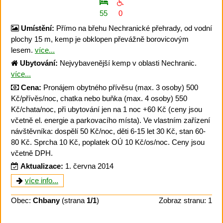
55
0
Umístění:
Přímo na břehu Nechranické přehrady, od vodní
plochy 15 m, kemp je obklopen převážně borovicovým
lesem.
více...
Ubytování:
Nejvybavenější kemp v oblasti Nechranic.
více...
Cena:
Pronájem obytného přívěsu (max. 3 osoby) 500
Kč/přívěs/noc, chatka nebo buňka (max. 4 osoby) 550
Kč/chata/noc, při ubytování jen na 1 noc +60 Kč (ceny jsou
včetně el. energie a parkovacího místa). Ve vlastním zařízení
návštěvníka: dospělí 50 Kč/noc, děti 6-15 let 30 Kč, stan 60-
80 Kč. Sprcha 10 Kč, poplatek OÚ 10 Kč/os/noc. Ceny jsou
včetně DPH.
Aktualizace:
1. června 2014
více info...
Obec:
Chbany
(strana
1/1
)
Zobraz stranu: 1