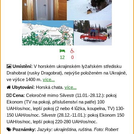
12
0
Umístění:
V horském ukrajinském lyžařském středisku
Drahobrat (rusky Dragobrat), nejvýše položeném na Ukrajině,
ve výšce 1400 m.
více...
Ubytování:
Horská chata.
více...
Cena:
Celoročně mimo Silvestr (11.01.-28.12.): pokoj
Ekonom (TV na pokoji, příslušenství na patře) 100
UAH/os/noc, lepší pokoj (2 nebo 4 lůžka, koupelna, TV) 130-
150 UAH/os/noc. Silvestr (28.12.-11.01.): pokoj Ekonom 150
UAH/os/noc, lepší pokoj 220-280 UAH/os/noc.
Poznámky:
Jazyky: ukrajinština, ruština. Foto: Robert