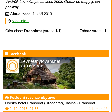
Vystrčil, LevneUbytovani.net, 2008. Odkaz do mapy je jen
přibližný.
Aktualizace:
1. září 2013
více info...
Část obce:
Drahobrat
(strana
1/1
)
Zobraz stranu: 1
Facebook
LevneUbytovani.net
4 301 to se mi líbí
Poslední recenze ubytoven
Horský hotel Drahobrat (Dragobrat), Jasiňa - Drahobrat
2. 12. 2013, 21.38
1 komentář