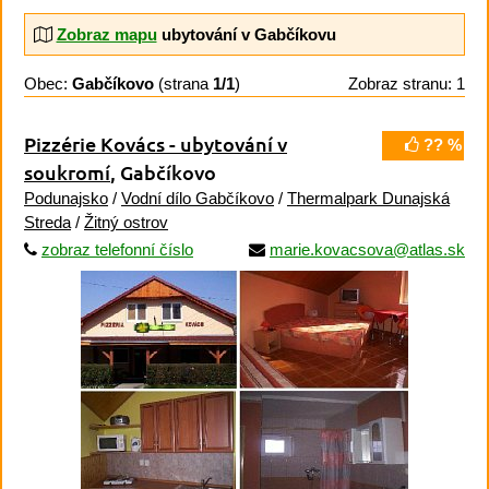
Zobraz mapu
ubytování v Gabčíkovu
Obec:
Gabčíkovo
(strana
1/1
)
Zobraz stranu: 1
Pizzérie Kovács - ubytování v
?? %
soukromí
, Gabčíkovo
Podunajsko
/
Vodní dílo Gabčíkovo
/
Thermalpark Dunajská
Streda
/
Žitný ostrov
zobraz telefonní číslo
marie.kovacsova@atlas.sk