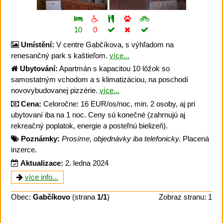
10
0
Umístění:
V centre Gabčíkova, s výhľadom na
renesančný park s kaštieľom.
více...
Ubytování:
Apartmán s kapacitou 10 lôžok so
samostatným vchodom a s klimatizáciou, na poschodí
novovybudovanej pizzérie.
více...
Cena:
Celoročne: 16 EUR/os/noc, min. 2 osoby, aj pri
ubytovaní iba na 1 noc. Ceny sú konečné (zahrnujú aj
rekreačný poplatok, energie a posteľnú bielizeň).
Poznámky:
Prosíme, objednávky iba telefonicky.
Placená
inzerce.
Aktualizace:
2. ledna 2024
více info...
Obec:
Gabčíkovo
(strana
1/1
)
Zobraz stranu: 1