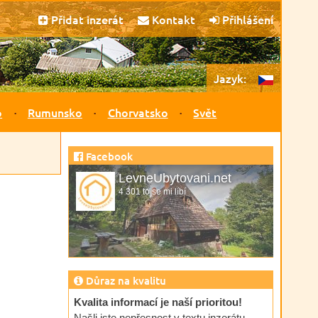
Přidat inzerát
Kontakt
Přihlášení
Jazyk:
o
Rumunsko
Chorvatsko
Svět
Facebook
LevneUbytovani.net
4 301 to se mi líbí
Důraz na kvalitu
Kvalita informací je naší prioritou!
Našli jste nepřesnost v textu inzerátu