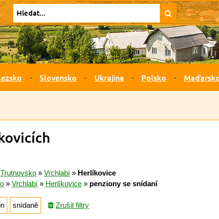
lezsko
Slovensko
Ukrajina
Polsko
Maďarsk
kovicích
»
Trutnovsko
»
Vrchlabí
»
Herlíkovice
ko
»
Vrchlabí
»
Herlíkovice
»
penziony se snídaní
on
snídaně
Zrušit filtry