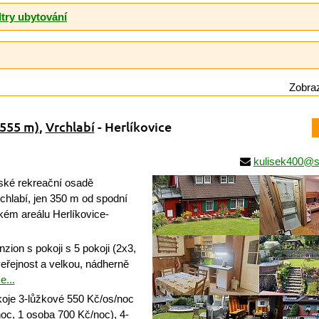
ltry ubytování
Zobraz
(555 m)
,
Vrchlabí
- Herlíkovice
kulisek400@
ké rekreační osadě
chlabí, jen 350 m od spodní
kém areálu Herlíkovice-
zion s pokoji s 5 pokoji (2x3,
veřejnost a velkou, nádherně
e...
oje 3-lůžkové 550 Kč/os/noc
oc, 1 osoba 700 Kč/noc), 4-