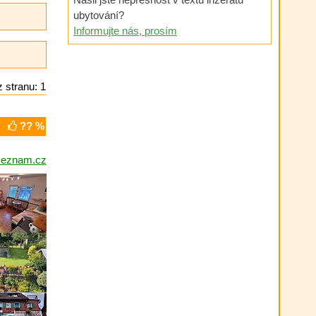
ubytování?
Informujte nás, prosím
 stranu: 1
?? %
seznam.cz