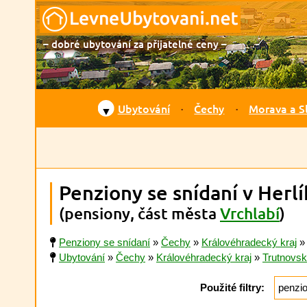
– dobré ubytování za přijatelné ceny –
Ubytování
Čechy
Morava a S
▼
Penziony se snídaní v Herlí
(pensiony, část města
Vrchlabí
)
Penziony se snídaní
»
Čechy
»
Královéhradecký kraj
Ubytování
»
Čechy
»
Královéhradecký kraj
»
Trutnovs
Použité filtry:
penzi