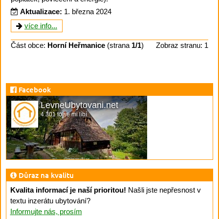
Aktualizace:
1. března 2024
více info...
Část obce:
Horní Heřmanice
(strana
1/1
)
Zobraz stranu: 1
Facebook
LevneUbytovani.net
4 301 to se mi líbí
Důraz na kvalitu
Kvalita informací je naší prioritou!
Našli jste nepřesnost v
textu inzerátu ubytování?
Informujte nás, prosím