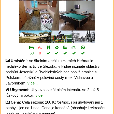
50
0
Umístění:
Ve školním areálu u Horních Heřmanic
nedaleko Bernartic ve Slezsku, v klidné nížinaté oblasti v
podhůří Jeseníků a Rychlebských hor, poblíž hranice s
Polskem, přibližně v polovině cesty mezi Vidnavou a
Javorníkem.
více...
Ubytování:
Ubytovna ve školním internátu se 2- až 5-
lůžkovými pokoji.
více...
Cena:
Celá sezona: 260 Kč/os/noc, i při ubytování jen 1
osoby, i jen na 1 noc. Cena je konečná (obsahuje i rekreační
poplatek, povlečení a energie).