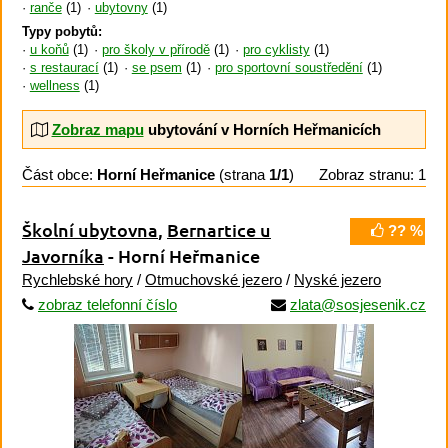
ranče
(1)
ubytovny
(1)
Typy pobytů:
u koňů
(1)
pro školy v přírodě
(1)
pro cyklisty
(1)
s restaurací
(1)
se psem
(1)
pro sportovní soustředění
(1)
wellness
(1)
Zobraz mapu
ubytování v Horních Heřmanicích
Část obce:
Horní Heřmanice
(strana
1/1
)
Zobraz stranu: 1
Školní ubytovna
,
Bernartice u
?? %
Javorníka
- Horní Heřmanice
Rychlebské hory
/
Otmuchovské jezero
/
Nyské jezero
zobraz telefonní číslo
zlata@sosjesenik.cz