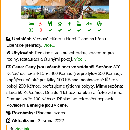
33
0
Umístění:
V osadě Hůrka u Horní Plané na břehu
Lipenské přehrady.
více...
Ubytování:
Penzion s velkou zahradou, zázemím pro
rodiny, restaurací a útulnými pokoji.
více...
Cena:
Ceny jsou včetně poctivé snídaně!
Sezóna:
800
Kč/os/noc, děti 4-15 let 400 Kč/noc (na přistýlce 350 Kč/noc),
zapůjčení dětské postýlky 100 Kč/noc, neobsazené lůžko v
pokoji 200 Kč/noc, preferujeme týdenní pobyty.
Mimosezóna:
sleva 50 Kč/os/noc. Děti do 4 let bez nároku na lůžko zdarma.
Domácí zvíře 100 Kč/noc. Připlácí se rekreační poplatek.
Povlečení a energie jsou v ceně.
Poznámky:
Placená inzerce.
Aktualizace:
2. srpna 2022
více info...