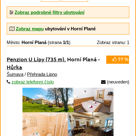
Zobraz podrobné filtry ubytování
Zobraz mapu
ubytování v Horní Plané
Město:
Horní Planá
(strana
1/1
)
Zobraz stranu: 1
Penzion U Lípy
(735 m)
, Horní Planá -
?? %
Hůrka
Šumava
/
Přehrada Lipno
zobraz telefonní číslo
(neuveden)