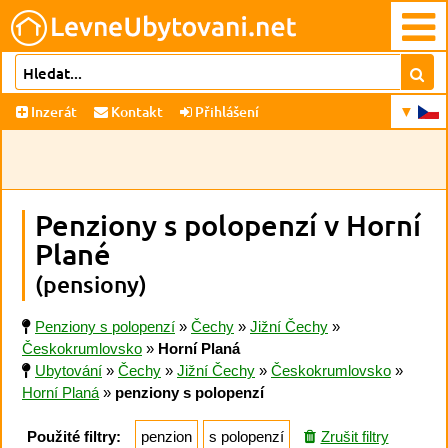
Inzerát
Kontakt
Přihlášení
Penziony s polopenzí v Horní
Plané
(pensiony)
Penziony s polopenzí
»
Čechy
»
Jižní Čechy
»
Českokrumlovsko
»
Horní Planá
Ubytování
»
Čechy
»
Jižní Čechy
»
Českokrumlovsko
»
Horní Planá
»
penziony s polopenzí
Použité filtry:
penzion
s polopenzí
Zrušit filtry