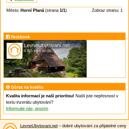
Město:
Horní Planá
(strana
1/1
)
Zobraz stranu: 1
Facebook
LevneUbytovani.net
4 301 to se mi líbí
Důraz na kvalitu
Kvalita informací je naší prioritou!
Našli jste nepřesnost v
textu inzerátu ubytování?
Informujte nás, prosím
LevneUbytovani.net
– dobré ubytování za přijatelné ceny