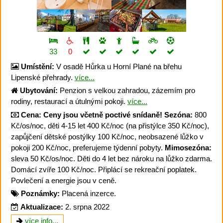
33
0
Umístění:
V osadě Hůrka u Horní Plané na břehu
Lipenské přehrady.
více...
Ubytování:
Penzion s velkou zahradou, zázemím pro
rodiny, restaurací a útulnými pokoji.
více...
Cena:
Ceny jsou včetně poctivé snídaně!
Sezóna:
800
Kč/os/noc, děti 4-15 let 400 Kč/noc (na přistýlce 350 Kč/noc),
zapůjčení dětské postýlky 100 Kč/noc, neobsazené lůžko v
pokoji 200 Kč/noc, preferujeme týdenní pobyty.
Mimosezóna:
sleva 50 Kč/os/noc. Děti do 4 let bez nároku na lůžko zdarma.
Domácí zvíře 100 Kč/noc. Připlácí se rekreační poplatek.
Povlečení a energie jsou v ceně.
Poznámky:
Placená inzerce.
Aktualizace:
2. srpna 2022
více info...