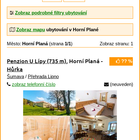
Zobraz podrobné filtry ubytování
Zobraz mapu
ubytování v Horní Plané
Město:
Horní Planá
(strana
1/1
)
Zobraz stranu: 1
Penzion U Lípy
(735 m)
, Horní Planá -
?? %
Hůrka
Šumava
/
Přehrada Lipno
zobraz telefonní číslo
(neuveden)