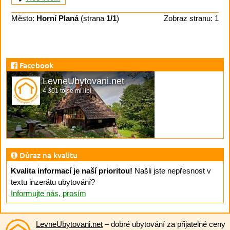
Město:
Horní Planá
(strana
1/1
)
Zobraz stranu: 1
Facebook
LevneUbytovani.net
4 301 to se mi líbí
Důraz na kvalitu
Kvalita informací je naší prioritou!
Našli jste nepřesnost v
textu inzerátu ubytování?
Informujte nás, prosím
LevneUbytovani.net
– dobré ubytování za přijatelné ceny