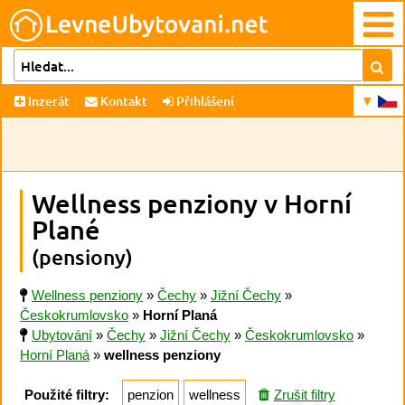
Inzerát
Kontakt
Přihlášení
Wellness penziony v Horní
Plané
(pensiony)
Wellness penziony
»
Čechy
»
Jižní Čechy
»
Českokrumlovsko
»
Horní Planá
Ubytování
»
Čechy
»
Jižní Čechy
»
Českokrumlovsko
»
Horní Planá
»
wellness penziony
Použité filtry:
penzion
wellness
Zrušit filtry