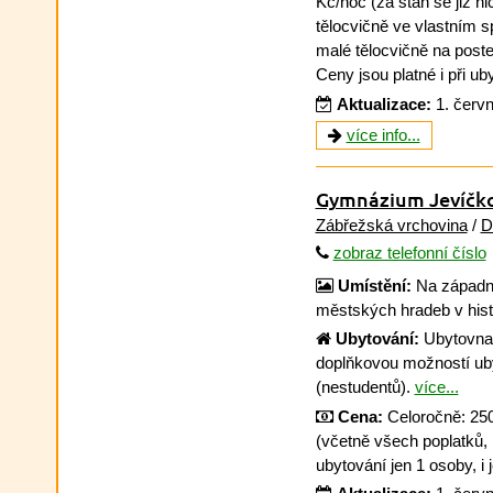
Kč/noc (za stan se již ni
tělocvičně ve vlastním 
malé tělocvičně na poste
Ceny jsou platné i při ub
Aktualizace:
1. červ
více info...
Gymnázium Jevíčk
Zábřežská vrchovina
/
D
zobraz telefonní číslo
Umístění:
Na západní
městských hradeb v his
Ubytování:
Ubytovna
doplňkovou možností uby
(nestudentů).
více...
Cena:
Celoročně: 250
(včetně všech poplatků, po
ubytování jen 1 osoby, i 