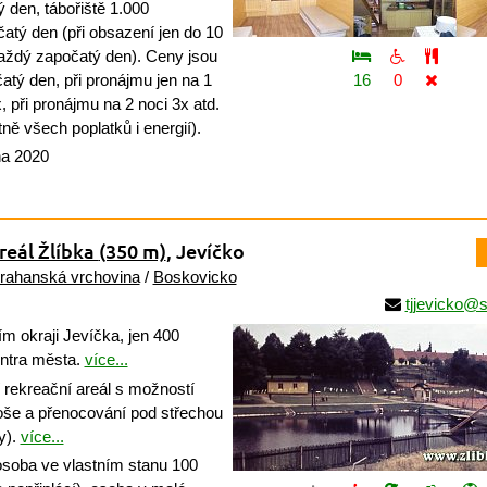
 den, tábořiště 1.000
atý den (při obsazení jen do 10
každý započatý den). Ceny jsou
tý den, při pronájmu jen na 1
16
0
, při pronájmu na 2 noci 3x atd.
ě všech poplatků i energií).
na 2020
reál Žlíbka
(350 m)
, Jevíčko
rahanská vrchovina
/
Boskovicko
tjjevicko@
m okraji Jevíčka, jen 400
entra města.
více...
 rekreační areál s možností
loše a přenocování pod střechou
y).
více...
soba ve vlastním stanu 100