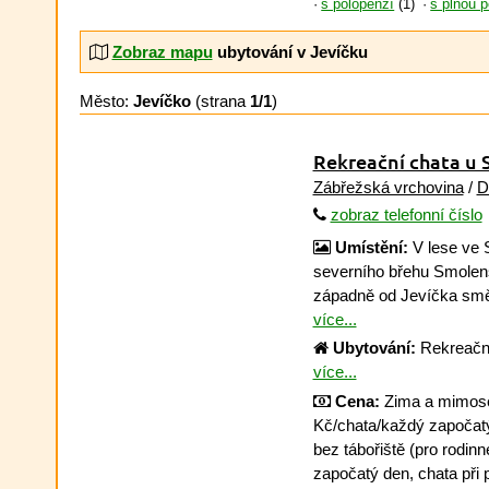
s polopenzí
(1)
s plnou 
Zobraz mapu
ubytování v Jevíčku
Město:
Jevíčko
(strana
1/1
)
Rekreační chata u
Zábřežská vrchovina
/
D
zobraz telefonní číslo
Umístění:
V lese ve 
severního břehu Smolen
západně od Jevíčka sm
více...
Ubytování:
Rekreační
více...
Cena:
Zima a mimosez
Kč/chata/každý započatý 
bez tábořiště (pro rodin
započatý den, chata při 