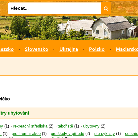
lezsko
Slovensko
Ukrajina
Polsko
Maďarsk
víčko
ltry ubytování
py
(1)
rekreační střediska
(2)
tábořiště
(1)
ubytovny
(2)
m
(1)
pro firemní akce
(1)
pro školy v přírodě
(2)
pro cyklisty
(1)
se sní