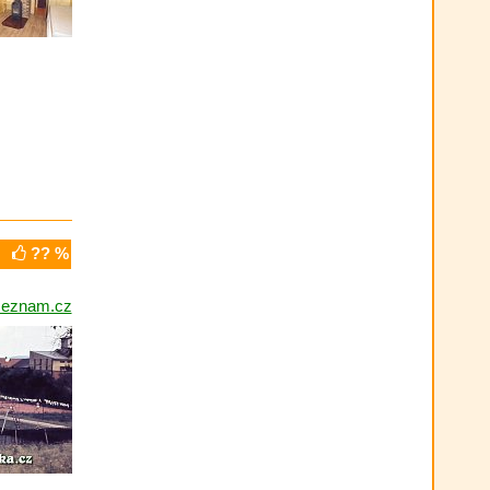
?? %
seznam.cz