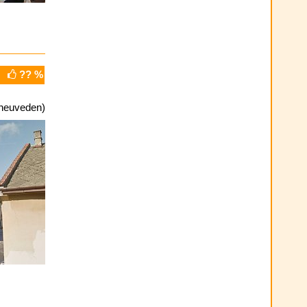
?? %
neuveden)