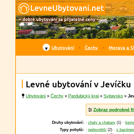
– dobré ubytování za přijatelné ceny –
Ubytování
Čechy
Morava a S
▼
Levné ubytování v Jevíčku
Ubytování
»
Čechy
»
Pardubický kraj
»
Svitavsko
»
Je
Zobraz podrobné fi
Druhy ubytování:
chaty a chalupy
(1)
kem
Typy pobytů:
nejlevnější
(2)
s bazéne