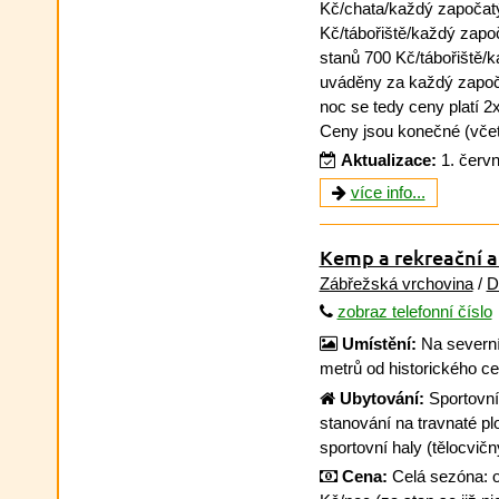
Kč/chata/každý započatý
Kč/tábořiště/každý započ
stanů 700 Kč/tábořiště/
uváděny za každý započa
noc se tedy ceny platí 2x
Ceny jsou konečné (včetn
Aktualizace:
1. červ
více info...
Kemp a rekreační a
Zábřežská vrchovina
/
D
zobraz telefonní číslo
Umístění:
Na severní
metrů od historického c
Ubytování:
Sportovní
stanování na travnaté p
sportovní haly (tělocvičn
Cena:
Celá sezóna: o