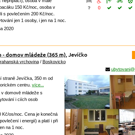
c nepřiplácí), osoba v malé
spacáku 150 Kč/noc, osoba v
0
li s povlečením 200 Kč/noc.
ytování jen 1 osoby, i jen na 1 noc.
na 2020
o - domov mládeže
(365 m)
, Jevíčko
rahanská vrchovina
/
Boskovicko
ubytovani@
 straně Jevíčka, 350 m od
torickém centru.
více...
 v domově mládeže s
tování i ciích osob
 Kč/os/noc. Cena je konečná
vlečení i energií) a platí i při
jen na 1 noc.