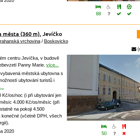
na 2020
88
na města
(360 m)
, Jevíčko
rahanská vrchovina
/
Boskovicko
(
kém centru Jevíčka, v budově
ebevzetí Panny Marie.
více...
vybavená městská ubytovna s
ožností ubytování turistů i
...
Kč/os/noc (i při ubytování jen
, měsíc 4.000 Kč/os/měsíc (při
tatně na pokoji 4.500
u konečné (včetně DPH, všech
gií).
na 2020
50