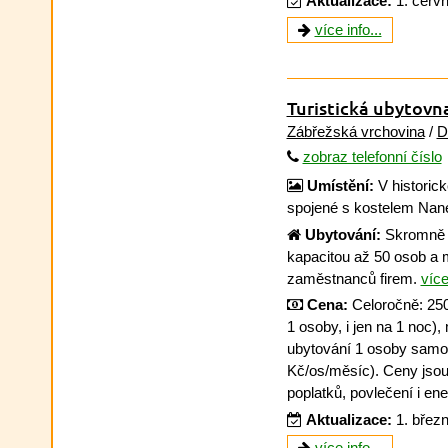
Aktualizace:
1. červ
více info...
Turistická ubytov
Zábřežská vrchovina
/
D
zobraz telefonní číslo
Umístění:
V historic
spojené s kostelem Nan
Ubytování:
Skromně 
kapacitou až 50 osob a m
zaměstnanců firem.
více
Cena:
Celoročně: 250 
1 osoby, i jen na 1 noc)
ubytování 1 osoby samos
Kč/os/měsíc). Ceny jso
poplatků, povlečení i ener
Aktualizace:
1. břez
více info...