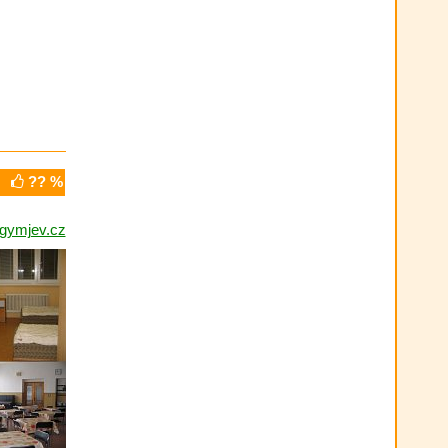
?? %
gymjev.cz