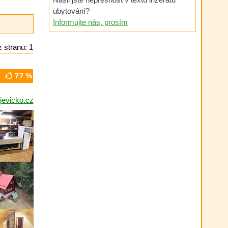
ubytování?
Informujte nás, prosím
 stranu: 1
?? %
jevicko.cz