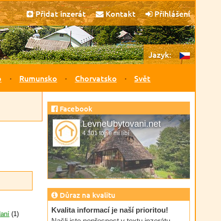
Přidat inzerát
Kontakt
Přihlášení
Jazyk:
o
Rumunsko
Chorvatsko
Svět
Facebook
LevneUbytovani.net
4 301 to se mi líbí
Důraz na kvalitu
Kvalita informací je naší prioritou!
daní
(1)
Našli jste nepřesnost v textu inzerátu