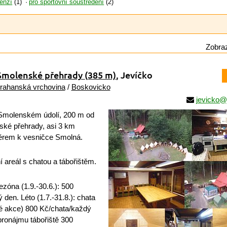
penzí
(1)
pro sportovní soustředění
(2)
Zobraz
 Smolenské přehrady
(385 m)
, Jevíčko
rahanská vrchovina
/
Boskovicko
jevicko@
Smolenském údolí, 200 m od
ské přehrady, asi 3 km
ěrem k vesničce Smolná.
 areál s chatou a tábořištěm.
óna (1.9.-30.6.): 500
den. Léto (1.7.-31.8.): chata
né akce) 800 Kč/chata/každý
pronájmu tábořiště 300