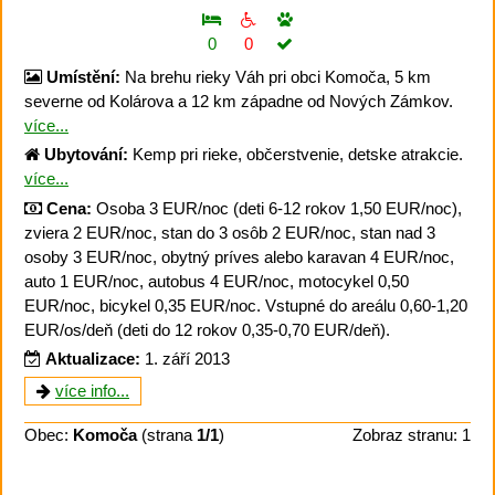
0
0
Umístění:
Na brehu rieky Váh pri obci Komoča, 5 km
severne od Kolárova a 12 km západne od Nových Zámkov.
více...
Ubytování:
Kemp pri rieke, občerstvenie, detske atrakcie.
více...
Cena:
Osoba 3 EUR/noc (deti 6-12 rokov 1,50 EUR/noc),
zviera 2 EUR/noc, stan do 3 osôb 2 EUR/noc, stan nad 3
osoby 3 EUR/noc, obytný príves alebo karavan 4 EUR/noc,
auto 1 EUR/noc, autobus 4 EUR/noc, motocykel 0,50
EUR/noc, bicykel 0,35 EUR/noc. Vstupné do areálu 0,60-1,20
EUR/os/deň (deti do 12 rokov 0,35-0,70 EUR/deň).
Aktualizace:
1. září 2013
více info...
Obec:
Komoča
(strana
1/1
)
Zobraz stranu: 1