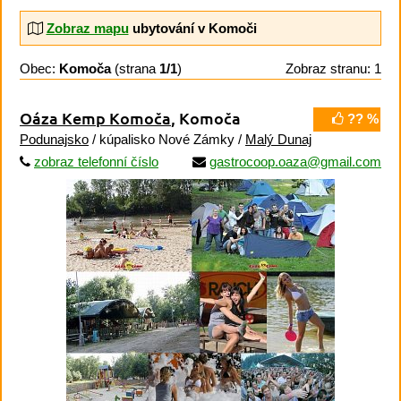
Zobraz mapu
ubytování v Komoči
Obec:
Komoča
(strana
1/1
)
Zobraz stranu: 1
Oáza Kemp Komoča
, Komoča
?? %
Podunajsko
/ kúpalisko Nové Zámky /
Malý Dunaj
zobraz telefonní číslo
gastrocoop.oaza@gmail.com