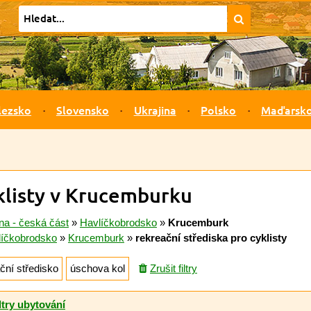
lezsko
Slovensko
Ukrajina
Polsko
Maďarsk
klisty v Krucemburku
na - česká část
»
Havlíčkobrodsko
»
Krucemburk
líčkobrodsko
»
Krucemburk
»
rekreační střediska pro cyklisty
ční středisko
úschova kol
Zrušit filtry
ltry ubytování