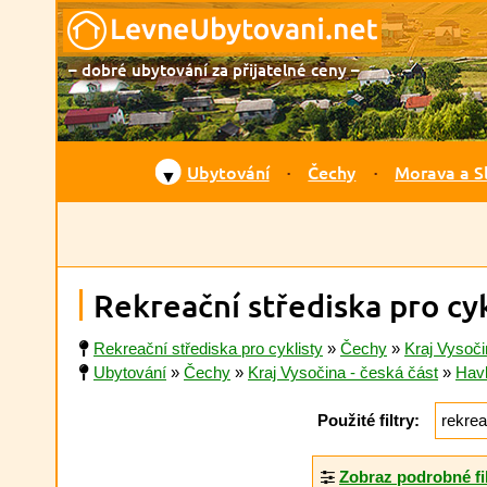
– dobré ubytování za přijatelné ceny –
Ubytování
Čechy
Morava a S
▼
Rekreační střediska pro cy
Rekreační střediska pro cyklisty
»
Čechy
»
Kraj Vysoči
Ubytování
»
Čechy
»
Kraj Vysočina - česká část
»
Hav
Použité filtry:
rekrea
Zobraz podrobné fi