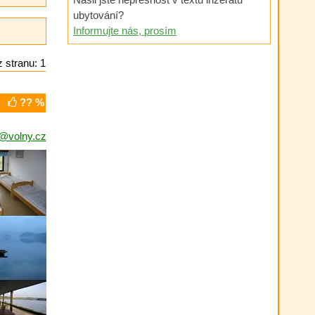
ubytování?
Informujte nás, prosím
 stranu: 1
?? %
@volny.cz