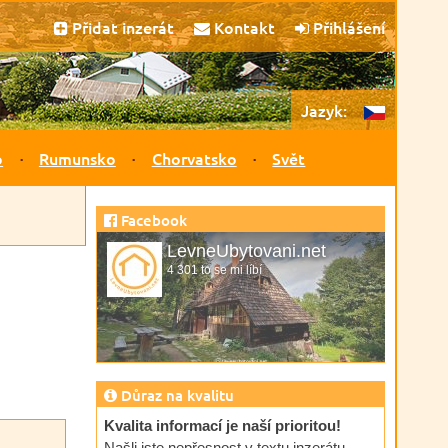
Přidat inzerát
Kontakt
Přihlášení
Jazyk:
o
Rumunsko
Chorvatsko
Svět
Facebook
LevneUbytovani.net
4 301 to se mi líbí
Důraz na kvalitu
Kvalita informací je naší prioritou!
Našli jste nepřesnost v textu inzerátu