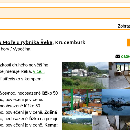
Zobraz
o Moře u rybníka Řeka
, Krucemburk
 hory
/
Vysočina
cata
zkosti druhého největšího
 se jmenuje Řeka.
více...
 středisko s kempem,
/os/noc, neobsazené lůžko 50
c, povlečení je v ceně.
 neobsazené lůžko 50
c, povlečení je v ceně.
Zděná
, neobsazené lůžko na pokoji
c, povlečení je v ceně.
Kemp: