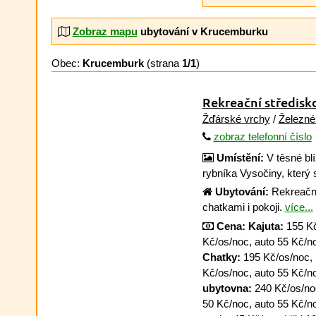
Zobraz mapu
ubytování v Krucemburku
Obec:
Krucemburk
(strana
1/1
)
Rekreační středisk
Žďárské vrchy
/
Železné
zobraz telefonní číslo
Umístění:
V těsné blí
rybníka Vysočiny, který
Ubytování:
Rekreační
chatkami i pokoji.
více...
Cena:
Kajuta:
155 Kč
Kč/os/noc, auto 55 Kč/no
Chatky:
195 Kč/os/noc,
Kč/os/noc, auto 55 Kč/no
ubytovna:
240 Kč/os/noc
50 Kč/noc, auto 55 Kč/no