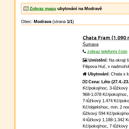
Zobraz mapu
ubytování na Modravě
Obec:
Modrava
(strana
1/1
)
Chata Fram
(1.090 
Šumava
zobraz telefonní číslo
Umístění:
Na okraji 
Filipova Huť, v nadmořs
Ubytování:
Chata s k
Cena:
Léto (27.4.-23.
Kč/pokoj/noc, 3-lůžkový
968-1.078 Kč/pokoj/noc,
7-lůžkový 1.474 Kč/pokoj
Kč/objekt/noc, min. 2 no
lůžkový 594 Kč/pokoj/no
4-lůžkový 1.188-1.342 K
Kč/pokoj/noc, 7-lůžkový 