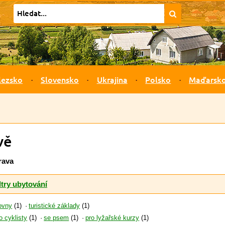
lezsko
Slovensko
Ukrajina
Polsko
Maďarsk
vě
rava
ltry ubytování
ovny
(1)
turistické základy
(1)
o cyklisty
(1)
se psem
(1)
pro lyžařské kurzy
(1)