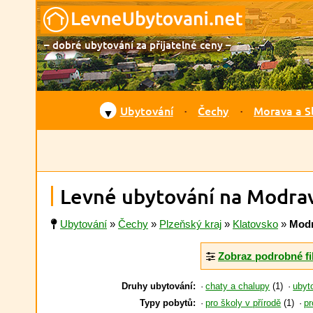
– dobré ubytování za přijatelné ceny –
Ubytování
Čechy
Morava a S
▼
Levné ubytování na Modra
Ubytování
»
Čechy
»
Plzeňský kraj
»
Klatovsko
»
Mod
Zobraz podrobné fi
Druhy ubytování:
chaty a chalupy
(1)
ubyt
Typy pobytů:
pro školy v přírodě
(1)
pr