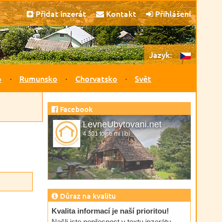
Přidat inzerát
Kontakt
Přihlášení
Jazyk:
o
Rumunsko
Chorvatsko
Svět
Facebook
LevneUbytovani.net
4 301 to se mi líbí
Důraz na kvalitu
Kvalita informací je naší prioritou!
Našli jste nepřesnost v textu inzerátu