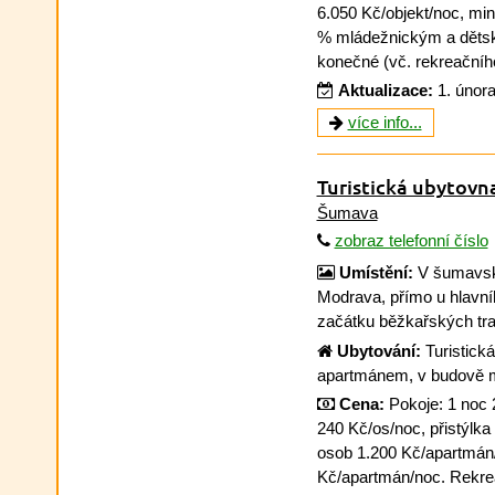
6.050 Kč/objekt/noc, min
% mládežnickým a dětsk
konečné (vč. rekreačního
Aktualizace:
1. únor
více info...
Turistická ubytovn
Šumava
zobraz telefonní číslo
Umístění:
V šumavské
Modrava, přímo u hlavníh
začátku běžkařských tr
Ubytování:
Turistická
apartmánem, v budově m
Cena:
Pokoje: 1 noc 
240 Kč/os/noc, přistýlka
osob 1.200 Kč/apartmán/
Kč/apartmán/noc. Rekrea