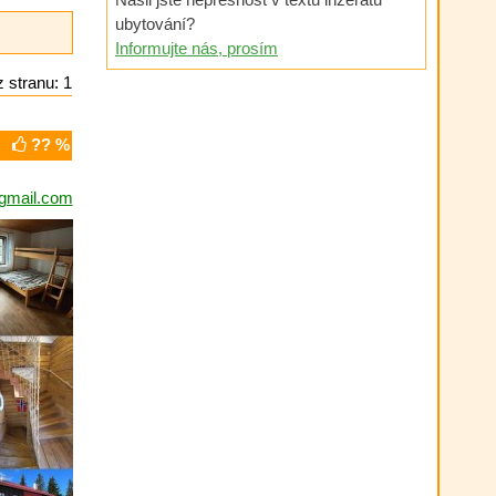
ubytování?
Informujte nás, prosím
 stranu: 1
?? %
gmail.com