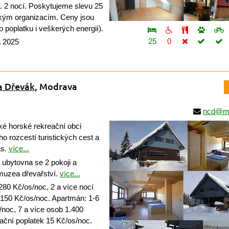
. 2 nocí. Poskytujeme slevu 25
ým organizacím. Ceny jsou
 poplatku i veškerých energií).
25
0
a 2025
a Dřevák
, Modrava
ncd@mo
 horské rekreační obci
o rozcestí turistických cest a
as.
více...
 ubytovna se 2 pokoji a
uzea dřevařství.
více...
280 Kč/os/noc, 2 a více nocí
 150 Kč/os/noc. Apartmán: 1-6
noc, 7 a více osob 1.400
ční poplatek 15 Kč/os/noc.