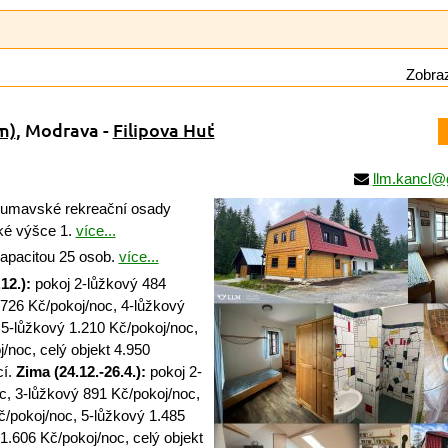
Zobraz
m)
, Modrava -
Filipova Huť
llm.kancl@
šumavské rekreační osady
ké výšce 1.
více...
apacitou 25 osob.
více...
12.):
pokoj 2-lůžkový 484
 726 Kč/pokoj/noc, 4-lůžkový
 5-lůžkový 1.210 Kč/pokoj/noc,
/noc, celý objekt 4.950
cí.
Zima (24.12.-26.4.):
pokoj 2-
c, 3-lůžkový 891 Kč/pokoj/noc,
č/pokoj/noc, 5-lůžkový 1.485
1.606 Kč/pokoj/noc, celý objekt