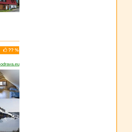
?? %
drava.eu