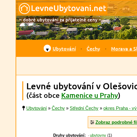
– dobré ubytování za přijatelné ceny –
Ubytování
Čechy
Morava a S
▼
Levné ubytování v Olešovi
(část obce
Kamenice u Prahy
)
Ubytování
»
Čechy
»
Střední Čechy
»
okres Praha - v
Zobraz podrobné fi
Druhy ubytování:
ubytovny
(1)