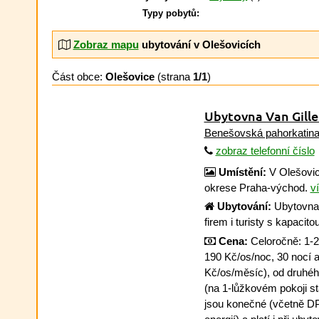
Typy pobytů:
Zobraz mapu
ubytování v Olešovicích
Část obce:
Olešovice
(strana
1/1
)
Ubytovna Van Gille
Benešovská pahorkatin
zobraz telefonní číslo
Umístění:
V Olešovic
okrese Praha-východ.
ví
Ubytování:
Ubytovna 
firem i turisty s kapacit
Cena:
Celoročně: 1-2
190 Kč/os/noc, 30 nocí 
Kč/os/měsíc), od druhé
(na 1-lůžkovém pokoji s
jsou konečné (včetně DP