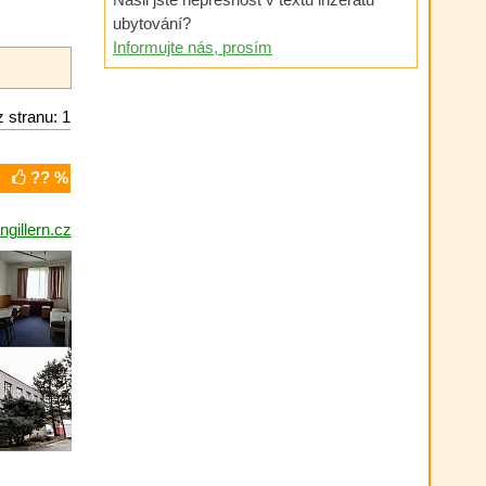
ubytování?
Informujte nás, prosím
 stranu: 1
?? %
gillern.cz