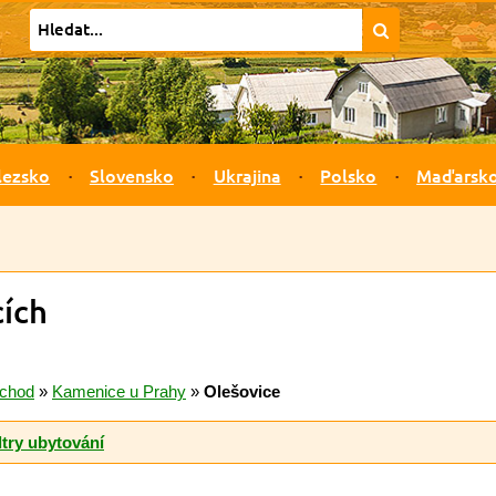
lezsko
Slovensko
Ukrajina
Polsko
Maďarsk
cích
ýchod
»
Kamenice u Prahy
»
Olešovice
ltry ubytování