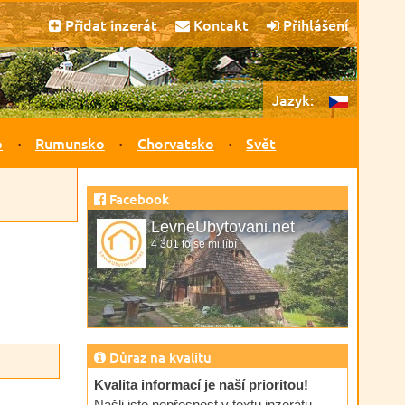
Přidat inzerát
Kontakt
Přihlášení
Jazyk:
o
Rumunsko
Chorvatsko
Svět
Facebook
LevneUbytovani.net
4 301 to se mi líbí
Důraz na kvalitu
Kvalita informací je naší prioritou!
Našli jste nepřesnost v textu inzerátu