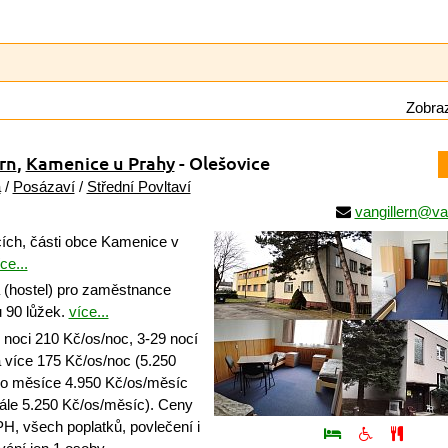
Zobraz
rn
,
Kamenice u Prahy
- Olešovice
a
/
Posázaví
/
Střední Povltaví
vangillern@van
ích, části obce Kamenice v
ce...
(hostel) pro zaměstnance
ou 90 lůžek.
více...
 noci 210 Kč/os/noc, 3-29 nocí
a více 175 Kč/os/noc (5.250
ho měsíce 4.950 Kč/os/měsíc
tále 5.250 Kč/os/měsíc). Ceny
H, všech poplatků, povlečení i