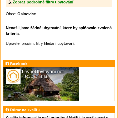
Zobraz podrobné filtry ubytování
Obec:
Oslnovice
Nenašli jsme žádné ubytování, které by splňovalo zvolená
kritéria.
Upravte, prosím, filtry hledání ubytování.
Facebook
LevneUbytovani.net
4 301 to se mi líbí
Důraz na kvalitu
Kvalita informací je naší prioritou!
Našli jste nepřesnost v