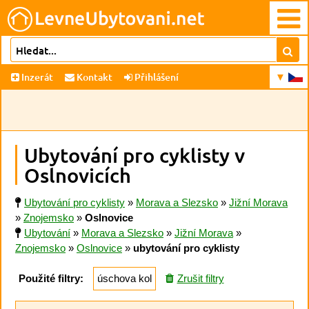
Inzerát
Kontakt
Přihlášení
Ubytování pro cyklisty v
Oslnovicích
Ubytování pro cyklisty
»
Morava a Slezsko
»
Jižní Morava
»
Znojemsko
»
Oslnovice
Ubytování
»
Morava a Slezsko
»
Jižní Morava
»
Znojemsko
»
Oslnovice
»
ubytování pro cyklisty
Použité filtry:
úschova kol
Zrušit filtry