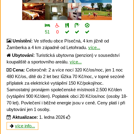
51
0
Umístění:
Ve středu obce Písečná, 4 km jižně od
Žamberka a 4 km západně od Letohradu.
více...
Ubytování:
Turistická ubytovna (penzion) v sousedství
koupaliště a sportovního areálu.
více...
Cena:
Celoročně: 2 a více nocí 320 Kč/os/noc, jen 1 noc
480 Kč/os, dítě do 2 let bez lůžka 70 Kč/noc, v topné sezóně
příplatek za elektrické vytápění 150 Kč/pokoj/noc.
Samostatný pronájem společenské místnosti 2.500 Kč/den
(vytápění 900 Kč/den). Poplatek obci 20 Kč/os/noc (osoby 18-
70 let). Povlečení i běžné energie jsou v ceně. Ceny platí i při
ubytování jen 1 osoby.
Aktualizace:
1. ledna 2026
více info...