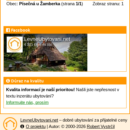
Obec:
Písečná u Žamberka
(strana
1/1
)
Zobraz stranu: 1
Facebook
LevneUbytovani.net
4 301 to se mi líbí
Důraz na kvalitu
Kvalita informací je naší prioritou!
Našli jste nepřesnost v
textu inzerátu ubytování?
Informujte nás, prosím
LevneUbytovani.net
– dobré ubytování za přijatelné ceny
O projektu
| Autor: © 2000-2026
Robert Vystrčil