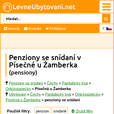
Inzerát
Kontakt
Přihlášení
Penziony se snídaní v
Písečné u Žamberka
(pensiony)
Penziony se snídaní
»
Čechy
»
Pardubický kraj
»
Orlickoústecko
»
Písečná u Žamberka
Ubytování
»
Čechy
»
Pardubický kraj
»
Orlickoústecko
»
Písečná u Žamberka
»
penziony se snídaní
Použité filtry:
penzion
snídaně
Zrušit filtry