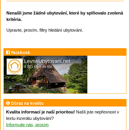
Nenašli jsme žádné ubytování, které by splňovalo zvolená
kritéria.
Upravte, prosím, filtry hledání ubytování.
Facebook
LevneUbytovani.net
4 301 to se mi líbí
Důraz na kvalitu
Kvalita informací je naší prioritou!
Našli jste nepřesnost v
textu inzerátu ubytování?
Informujte nás, prosím