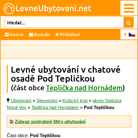
Inzerát
Kontakt
Přihlášení
Levné ubytování v chatové
osadě Pod Tepličkou
(část obce
Teplička nad Hornádem
)
Ubytování
»
Slovensko
»
Košický kraj
»
okres Spišská
Nová Ves
»
Teplička nad Hornádem
»
Pod Tepličkou
Zobraz podrobné filtry ubytování
Část obce:
Pod Tepličkou