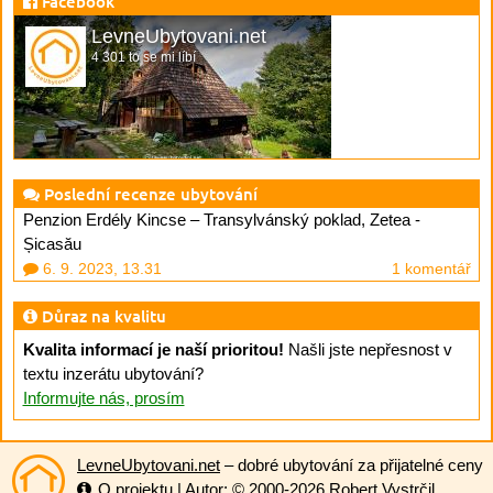
Facebook
LevneUbytovani.net
4 301 to se mi líbí
Poslední recenze ubytování
Penzion Erdély Kincse – Transylvánský poklad, Zetea -
Șicasău
6. 9. 2023, 13.31
1 komentář
Důraz na kvalitu
Kvalita informací je naší prioritou!
Našli jste nepřesnost v
textu inzerátu ubytování?
Informujte nás, prosím
LevneUbytovani.net
– dobré ubytování za přijatelné ceny
O projektu
| Autor: © 2000-2026
Robert Vystrčil