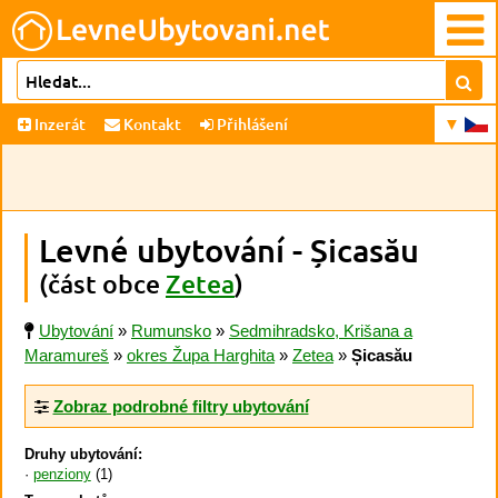
Inzerát
Kontakt
Přihlášení
Levné ubytování - Șicasău
(část obce
Zetea
)
Ubytování
»
Rumunsko
»
Sedmihradsko, Krišana a
Maramureš
»
okres Župa Harghita
»
Zetea
»
Șicasău
Zobraz podrobné filtry ubytování
Druhy ubytování:
penziony
(1)