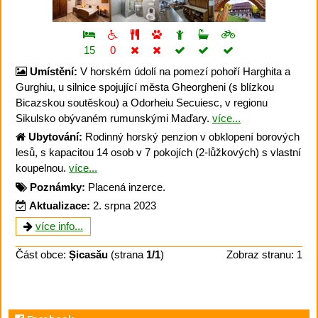
15
0
Umístění:
V horském údolí na pomezí pohoří Harghita a
Gurghiu, u silnice spojující města Gheorgheni (s blízkou
Bicazskou soutěskou) a Odorheiu Secuiesc, v regionu
Sikulsko obývaném rumunskými Maďary.
více...
Ubytování:
Rodinný horský penzion v obklopení borových
lesů, s kapacitou 14 osob v 7 pokojích (2-lůžkových) s vlastní
koupelnou.
více...
Poznámky:
Placená inzerce.
Aktualizace:
2. srpna 2023
více info...
Část obce:
Șicasău
(strana
1/1
)
Zobraz stranu: 1