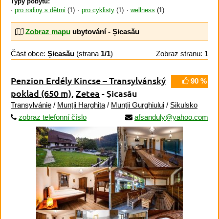
Typy pobytů:
pro rodiny s dětmi
(1)
pro cyklisty
(1)
wellness
(1)
Zobraz mapu
ubytování - Șicasău
Část obce:
Șicasău
(strana
1/1
)
Zobraz stranu: 1
Penzion Erdély Kincse – Transylvánský
90 %
poklad
(650 m)
,
Zetea
- Șicasău
Transylvánie
/
Munții Harghita
/
Munții Gurghiului
/
Sikulsko
zobraz telefonní číslo
afsanduly@yahoo.com