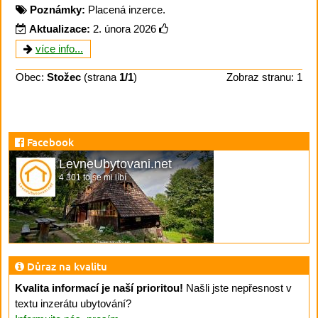
Poznámky:
Placená inzerce.
Aktualizace:
2. února 2026
více info...
Obec:
Stožec
(strana
1/1
)
Zobraz stranu: 1
Facebook
LevneUbytovani.net
4 301 to se mi líbí
Důraz na kvalitu
Kvalita informací je naší prioritou!
Našli jste nepřesnost v
textu inzerátu ubytování?