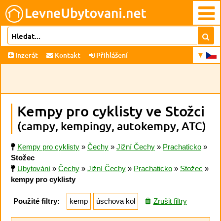
Inzerát
Kontakt
Přihlášení
Kempy pro cyklisty ve Stožci
(campy, kempingy, autokempy, ATC)
Kempy pro cyklisty
»
Čechy
»
Jižní Čechy
»
Prachaticko
»
Stožec
Ubytování
»
Čechy
»
Jižní Čechy
»
Prachaticko
»
Stožec
»
kempy pro cyklisty
Použité filtry:
kemp
úschova kol
Zrušit filtry