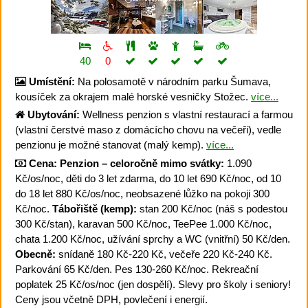
40
0
Umístění:
Na polosamotě v národním parku Šumava,
kousíček za okrajem malé horské vesničky Stožec.
více...
Ubytování:
Wellness penzion s vlastní restaurací a farmou
(vlastní čerstvé maso z domácícho chovu na večeři), vedle
penzionu je možné stanovat (malý kemp).
více...
Cena:
Penzion – celoročně mimo svátky:
1.090
Kč/os/noc, děti do 3 let zdarma, do 10 let 690 Kč/noc, od 10
do 18 let 880 Kč/os/noc, neobsazené lůžko na pokoji 300
Kč/noc.
Tábořiště (kemp):
stan 200 Kč/noc (náš s podestou
300 Kč/stan), karavan 500 Kč/noc, TeePee 1.000 Kč/noc,
chata 1.200 Kč/noc, užívání sprchy a WC (vnitřní) 50 Kč/den.
Obecně:
snídaně 180 Kč-220 Kč, večeře 220 Kč-240 Kč.
Parkování 65 Kč/den. Pes 130-260 Kč/noc. Rekreační
poplatek 25 Kč/os/noc (jen dospělí). Slevy pro školy i seniory!
Ceny jsou včetně DPH, povlečení i energií.