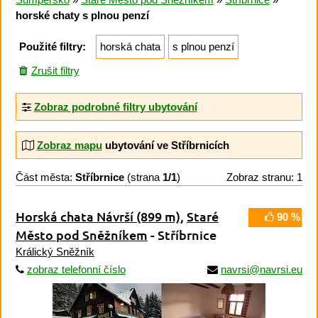
horské chaty s plnou penzí
Použité filtry:
horská chata
s plnou penzí
Zrušit filtry
Zobraz podrobné filtry ubytování
Zobraz mapu
ubytování ve Stříbrnicích
Část města:
Stříbrnice
(strana
1/1
)
Zobraz stranu: 1
Horská chata Návrší
(899 m)
,
Staré
90 %
Město pod Sněžníkem
- Stříbrnice
Králický Sněžník
zobraz telefonní číslo
navrsi@navrsi.eu