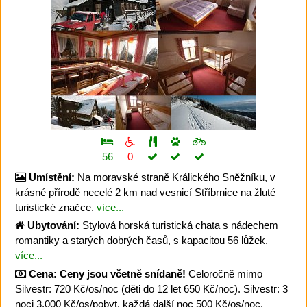
56
0
Umístění:
Na moravské straně Králického Sněžníku, v
krásné přírodě necelé 2 km nad vesnicí Stříbrnice na žluté
turistické značce.
více...
Ubytování:
Stylová horská turistická chata s nádechem
romantiky a starých dobrých časů, s kapacitou 56 lůžek.
více...
Cena:
Ceny jsou včetně snídaně!
Celoročně mimo
Silvestr: 720 Kč/os/noc (děti do 12 let 650 Kč/noc). Silvestr: 3
noci 3.000 Kč/os/pobyt, každá další noc 500 Kč/os/noc,