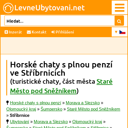
Inzerát
Kontakt
Přihlášení
Horské chaty s plnou penzí
ve Stříbrnicích
(turistické chaty, část města
Staré
Město pod Sněžníkem
)
Horské chaty s plnou penzí
»
Morava a Slezsko
»
Olomoucký kraj
»
Šumpersko
»
Staré Město pod Sněžníkem
»
Stříbrnice
Ubytování
»
Morava a Slezsko
»
Olomoucký kraj
»
Šumpersko
»
Staré Město pod Sněžníkem
»
Stříbrnice
»