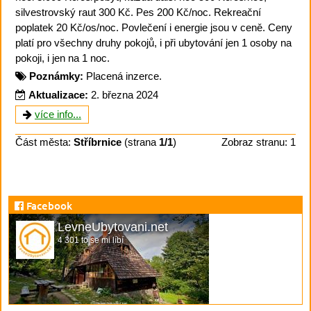
silvestrovský raut 300 Kč. Pes 200 Kč/noc. Rekreační
poplatek 20 Kč/os/noc. Povlečení i energie jsou v ceně. Ceny
platí pro všechny druhy pokojů, i při ubytování jen 1 osoby na
pokoji, i jen na 1 noc.
Poznámky:
Placená inzerce.
Aktualizace:
2. března 2024
více info...
Část města:
Stříbrnice
(strana
1/1
)
Zobraz stranu: 1
Facebook
LevneUbytovani.net
4 301 to se mi líbí